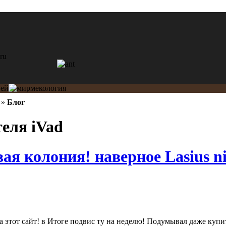
»
Блог
теля iVad
ая колония! наверное Lasius n
а этот сайт! в Итоге подвис ту на неделю! Подумывал даже куп