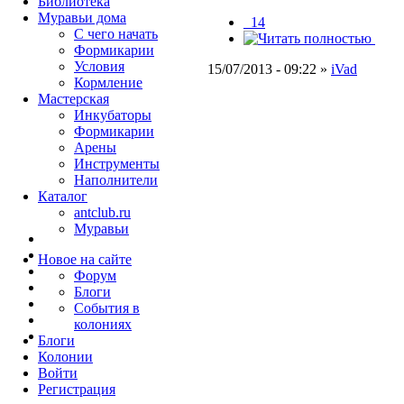
Библиотека
Муравьи дома
_14
С чего начать
Формикарии
Условия
15/07/2013 - 09:22 »
iVad
Кормление
Мастерская
Инкубаторы
Формикарии
Арены
Инструменты
Наполнители
Каталог
antclub.ru
Муравьи
Новое на сайте
Форум
Блоги
События в
колониях
Блоги
Колонии
Войти
Peгиcтpaция