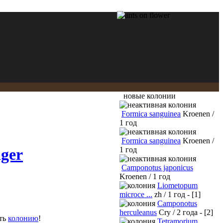
новые колонии
Formica sanguinea
Kroenen /
1 год
Formica sanguinea
Kroenen /
iger
1 год
Camponotus japonicus
Kroenen / 1 год
Liometopum
microce ...
zh / 1 год - [1]
Camponotus
herculeanus
Cry / 2 года - [2]
ить
колонию
!
Tetramorium