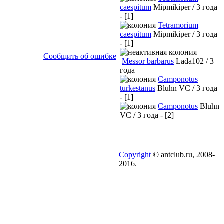
caespitum
Mipmikiper / 3 года
- [1]
Tetramorium
caespitum
Mipmikiper / 3 года
- [1]
Сообщить об ошибке
Messor barbarus
Lada102 / 3
года
Camponotus
turkestanus
Bluhn VC / 3 года
- [1]
Camponotus
Bluhn
VC / 3 года - [2]
Copyright
© antclub.ru, 2008-
2016.