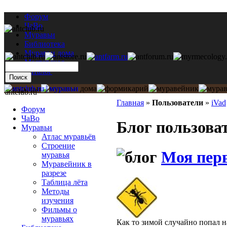
Форум
ЧаВо
Муравьи
Библиотека
Муравьи дома
Мастерская
Каталог
antclub.ru
Главная
»
Пользователи
»
iVad
Форум
ЧаВо
Блог пользова
Муравьи
Атлас муравьёв
Строение
Моя перв
муравья
Муравейник в
разрезе
Таблица лёта
Методы
изучения
Фильмы о
муравьях
Как то зимой случайно попал н