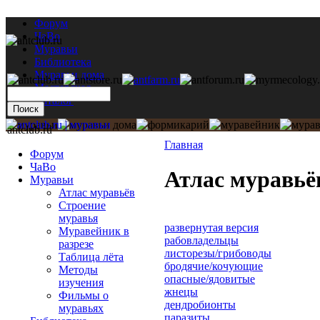
Форум
ЧаВо
Муравьи
Библиотека
Муравьи дома
Мастерская
Каталог
antclub.ru
Главная
Форум
ЧаВо
Атлас муравьё
Муравьи
Атлас муравьёв
Строение
муравья
развернутая версия
Муравейник в
рабовладельцы
разрезе
листорезы/грибоводы
Таблица лёта
бродячие/кочующие
Методы
опасные/ядовитые
изучения
жнецы
Фильмы о
дендробионты
муравьях
паразиты