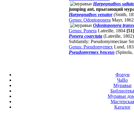
Harpegnathos saltat
jumping ant, прыгающий мур
Harpegnathos venator
(Smith, 1
Genus: Odontoponera
Mayr, 1862
Odontoponera trans
Genus: Ponera
Latreille, 1804
[51
Ponera coarctata
(Latreille, 1802)
Subfamily: Pseudomyrmecinae Sm
Genus: Pseudomyrmex
Lund, 18
Pseudomyrmex lynceus
(Spinola,
Форум
ЧаВо
Муравьи
Библиотек
Муравьи до
Мастерска
Каталог