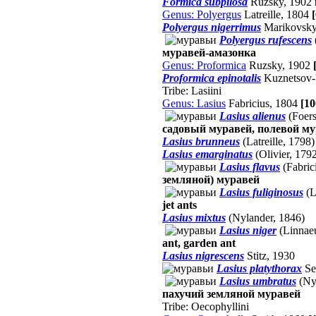
Formica subpilosa
Ruzsky, 1902
Genus: Polyergus
Latreille, 1804
Polyergus nigerrimus
Marikovsky
Polyergus rufescens
муравей-амазонка
Genus: Proformica
Ruzsky, 1902
Proformica epinotalis
Kuznetsov
Tribe: Lasiini
Genus: Lasius
Fabricius, 1804
[1
Lasius alienus
(Foers
садовый муравей, полевой мура
Lasius brunneus
(Latreille, 1798)
Lasius emarginatus
(Olivier, 179
Lasius flavus
(Fabric
земляной) муравей
Lasius fuliginosus
(L
jet ants
Lasius mixtus
(Nylander, 1846)
Lasius niger
(Linnae
ant, garden ant
Lasius nigrescens
Stitz, 1930
Lasius platythorax
Sei
Lasius umbratus
(Ny
пахучий земляной муравей
Tribe: Oecophyllini