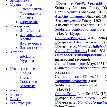
Библиотека
Family: Formicidae
Муравьи дома
Subfamily: Aenictinae Emery, 19
С чего начать
Genus: Aenictus
Shuckard, 1840
Формикарии
Aenictus ambiguus
Shuckard, 18
Условия
Aenictus gracilis
Emery, 1893
Кормление
Aenictus mutatus
Santschi, 1913
Мастерская
Subfamily: Amblyoponinae
Forel
Инкубаторы
Tribe: Amblyoponini
Формикарии
Genus: Adetomyrma
Ward, 1994
Арены
Adetomyrma venatrix
Инструменты
Subfamily: Dolichode
Наполнители
Genus: Dolichoderus
Lund, 1831
Каталог
Dolichoderus quadripunctatus
(L
antclub.ru
пятнистый муравей
Муравьи
Genus: Liometopum
Mayr, 1861
Liometopum microcephalum
(Pan
Новое на сайте
муравей
Форум
Genus: Tapinoma
Förster, 1850
[6
Блоги
Tapinoma erraticum
(Latreille, 1
События в
Subfamily: Ecitoninae Forel
колониях
Tribe: Ecitonini
Блоги
Genus: Eciton
Latreille, 1804
[12
Колонии
Eciton burchellii
(Wes
Войти
Subfamily: Formicin
Peгиcтpaция
Tribe: Camponotini