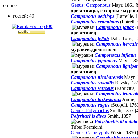
Genus: Camponotus
Mayr, 1861
[
on-line
древоточцы, сахарные мурав
гостей: 49
Camponotus aethiops
(Latreille,
Camponotus cruentatus
(Latreill
Camponotus fallax
(
древоточец
Camponotus fellah
Dalla Torre, 
Camponotus hercul
муравей-древоточец
Camponotus inflatus
Camponotus japonicus
Mayr, 18
Camponotus lignipe
древоточец
Camponotus nicobarensis
Mayr, 
Camponotus saxatilis
Ruzsky, 1
Camponotus sericeus
(Fabricius,
Camponotus truncat
Camponotus turkestanus
Andre, 
Camponotus vagus
(Scopoli, 176
Genus: Polyrhachis
Smith, 1857
[
Polyrhachis dives
Smith, 1857
Polyrhachis illaudata
Tribe: Formicini
Genus: Cataglyphis
Förster, 1850