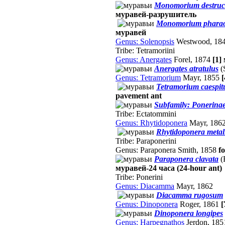
Monomorium destruc
муравей-разрушитель
Monomorium pharao
муравей
Genus: Solenopsis
Westwood, 18
Tribe: Tetramoriini
Genus: Anergates
Forel, 1874
[1]
Anergates atratulus
(
Genus: Tetramorium
Mayr, 1855
Tetramorium caespi
pavement ant
Subfamily: Ponerina
Tribe: Ectatommini
Genus: Rhytidoponera
Mayr, 186
Rhytidoponera metal
Tribe: Paraponerini
Genus: Paraponera Smith, 1858
f
Paraponera clavata
(
муравей-24 часа (24-hour ant)
Tribe: Ponerini
Genus: Diacamma
Mayr, 1862
Diacamma rugosum
Genus: Dinoponera
Roger, 1861
[
Dinoponera longipes
Genus: Harpegnathos
Jerdon, 18