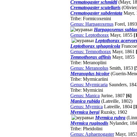
Crematogaster schmidti
(Mayr, 1
Crematogaster scutellaris
(Olivier
Crematogaster subdentata
Mayr,
Tribe: Formicoxenini
Genus: Harpagoxenus
Forel, 189
Harpagoxenus sublae
Genus: Leptothorax
Mayr, 1855
[
Leptothorax acervo
Leptothorax sphagnicola
Francoe
Genus: Temnothorax
Mayr, 1861
Temnothorax affinis
Mayr, 1855
Tribe: Meranoplini
Genus: Meranoplus
Smith, 1853
[
Meranoplus bicolor
(Guerin-Menev
Tribe: Myrmicariini
Genus: Myrmicaria
Saunders, 18
Tribe: Myrmicini
Genus: Manica
Jurine, 1807
[6]
Manica rubida
(Latreille, 1802)
Genus: Myrmica
Latreille, 1804
[
Myrmica bergi
Ruzsky, 1902
Myrmica rubra
(Linn
Myrmica ruginodis
Nylander, 18
Tribe: Pheidolini
Genus: Aphaenogaster
Mayr, 185