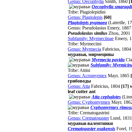
Genus: Oecophylla
Smith, 1860
[
Oecophylla smaragd
Tribe: Plagiolepidini
Genus: Plagiolepis
[60]
Plagiolepis pygmaea
(Latreille, 1
Genus: Pseudolasius Emery, 188
Pseudolasius similus
Zhou, 2001
Subfamily: Myrmeciinae
Emery, 1
Tribe: Myrmeciini
Genus: Myrmecia
Fabricius, 180
муравьи, мирмецины
Myrmecia pavida
Cla
Subfamily: Myrmicin
Tribe: Attini
Genus: Acromyrmex
Mayr, 1865
грибоводы
Genus: Atta
Fabricius, 1804
[17]
leaf cutter ant
Atta cephalotes
(Linn
Genus: Cyphomyrmex
Mayr, 186
Cyphomyrmex rimos
Tribe: Crematogastrini
Genus: Crematogaster
Lund, 183
муравьи-валентинки
Crematogaster osakensis
Forel, 1