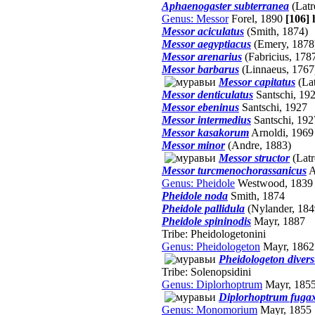
Aphaenogaster subterranea
(Latr
Genus: Messor
Forel, 1890
[106]
Messor aciculatus
(Smith, 1874)
Messor aegyptiacus
(Emery, 1878
Messor arenarius
(Fabricius, 178
Messor barbarus
(Linnaeus, 1767
Messor capitatus
(Lat
Messor denticulatus
Santschi, 19
Messor ebeninus
Santschi, 1927
Messor intermedius
Santschi, 19
Messor kasakorum
Arnoldi, 1969
Messor minor
(Andre, 1883)
Messor structor
(Latr
Messor turcmenochorassanicus
A
Genus: Pheidole
Westwood, 183
Pheidole noda
Smith, 1874
Pheidole pallidula
(Nylander, 18
Pheidole spininodis
Mayr, 1887
Tribe: Pheidologetonini
Genus: Pheidologeton
Mayr, 1862
Pheidologeton diver
Tribe: Solenopsidini
Genus: Diplorhoptrum
Mayr, 185
Diplorhoptrum fuga
Genus: Monomorium
Mayr, 1855