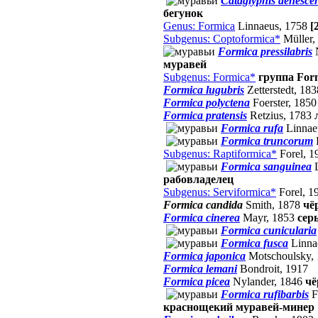
Cataglyphis aenesce
бегунок
Genus: Formica
Linnaeus, 1758
[
Subgenus: Coptoformica*
Müller,
Formica pressilabris
N
муравей
Subgenus: Formica*
группа Form
Formica lugubris
Zetterstedt, 18
Formica polyctena
Foerster, 185
Formica pratensis
Retzius, 1783
Formica rufa
Linnae
Formica truncorum
Subgenus: Raptiformica*
Forel, 
Formica sanguinea
L
рабовладелец
Subgenus: Serviformica*
Forel, 1
Formica candida
Smith, 1878
чё
Formica cinerea
Mayr, 1853
сер
Formica cunicularia
Formica fusca
Linna
Formica japonica
Motschoulsky,
Formica lemani
Bondroit, 1917
Formica picea
Nylander, 1846
чё
Formica rufibarbis
F
краснощекий муравей-минер