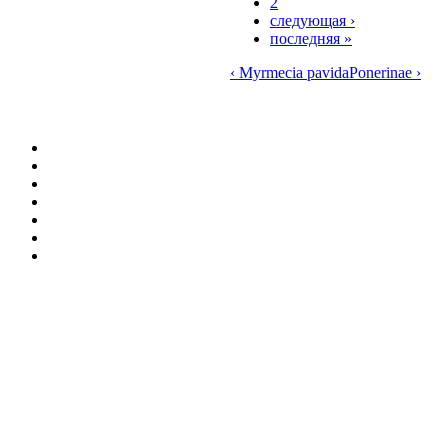
2
следующая ›
последняя »
‹ Myrmecia pavida
Ponerinae ›