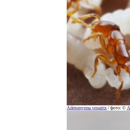
Adetomyrma venatrix
/ фото: ©
A