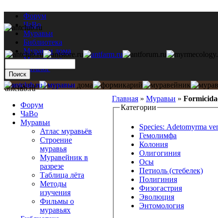
Форум
ЧаВо
Муравьи
Библиотека
Муравьи дома
Мастерская
Каталог
antclub.ru
Главная
»
Муравьи
»
Formicida
Форум
Категории
ЧаВо
Муравьи
Species: Adetomyrma ven
Атлас муравьёв
Гемолимфа
Строение
Колония
муравья
Олигогиния
Муравейник в
Осы
разрезе
Петиоль (стебелек)
Таблица лёта
Полигиния
Методы
Физогастрия
изучения
Эволюция
Фильмы о
Энтомология
муравьях