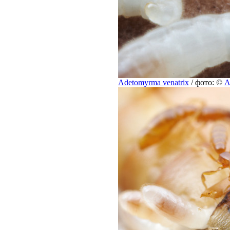
Adetomyrma venatrix
/ фото: ©
A