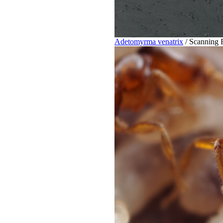
Adetomyrma venatrix
/ Scanning 