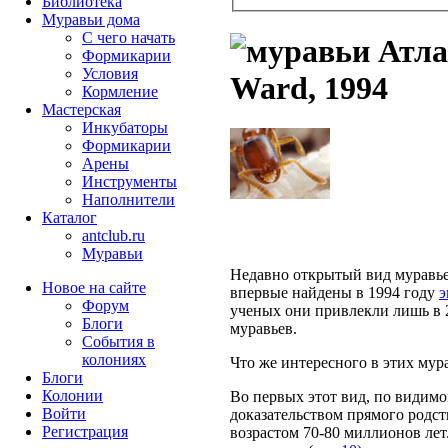
Библиотека
Муравьи дома
С чего начать
Атла
Формикарии
Условия
Ward, 1994
Кормление
Мастерская
Инкубаторы
Формикарии
Арены
Инструменты
Наполнители
Каталог
antclub.ru
Муравьи
Недавно открытый вид муравье
Новое на сайте
впервые найдены в 1994 году
э
Форум
ученых они привлекли лишь в 2
Блоги
муравьев.
События в
колониях
Что же интересного в этих мур
Блоги
Колонии
Во первых этот вид, по видим
Войти
доказательством прямого родст
Peгиcтpaция
возрастом 70-80 миллионов лет