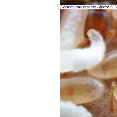
Adetomyrma venatrix
/ фото: ©
A