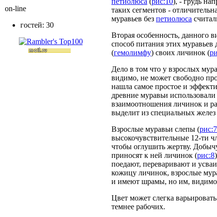
петиолюса
(
рис:10
), - грудь н
on-line
таких сегментов - отличительн
муравьев без
петиолюса
считал
гостей: 30
Вторая особенность, данного в
способ питания этих муравьев 
(
гемолимфу
) своих личинок (
ри
Дело в том что у взрослых мур
видимо, не может свободно прох
нашла самое простое и эффект
древние муравьи использовали 
взаимоотношения личинок и ра
выделит из специальных желез
Взрослые муравьи слепы (
рис:7
высокочувствительные 12-ти ч
чтобы оглушить жертву. Добычу
приносят к ней личинок (
рис:8
поедают, переваривают и усва
кожицу личинок, взрослые мура
и имеют шрамы, но им, видимо,
Цвет может слегка варьировать 
темнее рабочих.