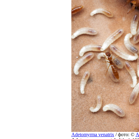
Adetomyrma venatrix
/ фото: ©
A