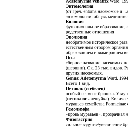
Adetomyrma venatrix
Ward, 19
Энтомология
(от греч. entoma насекомые и .
энтомологии: общая, медицинск
Колония
функциональное образование, 
родственные отношения
Эволюция
необратимое историческое раз
естественным отбором организ
образованием и вымиранием ви
Осы
сборное название насекомых п
(шершни). Ок. 23 тыс. видов.
других насекомых.
Genus: Adetomyrma
Ward, 199
Всего 1 вид.
Петиоль (стебелек)
особый сегмент брюшка. У мур
(
петиолюс
- чешуйка). Количес
муравьев семейства Formicinae
Гемолимфа
«кровь муравьев», прозрачная 
Физогастрия
сильное вздутие/увеличение б