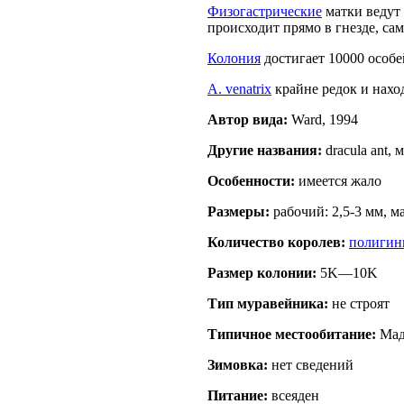
Физогастрические
матки ведут
происходит прямо в гнезде, са
Колония
достигает 10000 особе
A. venatrix
крайне редок и нахо
Автор вида:
Ward, 1994
Другие названия:
dracula ant, 
Особенности:
имеется жало
Размеры:
рабочий: 2,5-3 мм, м
Количество королев:
полигин
Размер кoлонии:
5K—10K
Тип муравейника:
не строят
Типичное местообитание:
Мад
Зимовка:
нет сведений
Питание:
всеяден