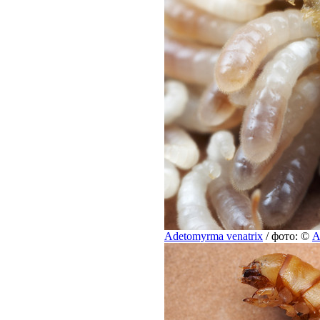
Adetomyrma venatrix
/ фото: ©
A