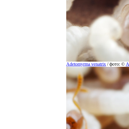
Adetomyrma venatrix
/ фото: ©
A