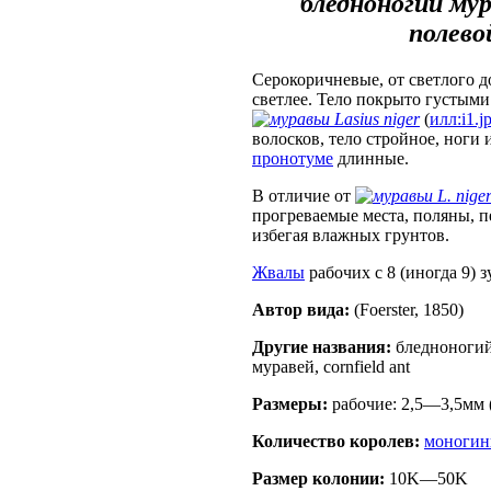
бледноногий мур
полевой
Серокоричневые, от светлого д
светлее. Тело покрыто густым
Lasius niger
(
илл:i1.j
волосков, тело стройное, ноги 
пронотуме
длинные.
В отличие от
L. nige
прогреваемые места, поляны, 
избегая влажных грунтов.
Жвалы
рабочих с 8 (иногда 9) 
Автор вида:
(Foerster, 1850)
Другие названия:
бледноногий
муравей, cornfield ant
Размеры:
рабочие: 2,5—3,5мм 
Количество королев:
моногин
Размер кoлонии:
10K—50K