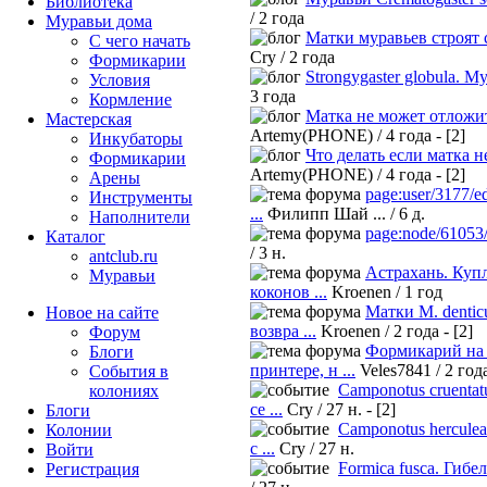
Библиотека
/ 2 года
Муравьи дома
Матки муравьев строят с
С чего начать
Cry / 2 года
Формикарии
Strongygaster globula. Мух
Условия
3 года
Кормление
Матка не может отложи
Мастерская
Artemy(PHONE) / 4 года - [2]
Инкубаторы
Что делать если матка не
Формикарии
Artemy(PHONE) / 4 года - [2]
Арены
page:user/3177/e
Инструменты
...
Филипп Шай ... / 6 д.
Наполнители
page:node/61053/
Каталог
/ 3 н.
antclub.ru
Астрахань. Куп
Муравьи
коконов ...
Kroenen / 1 год
Матки M. denticu
Новое на сайте
возвра ...
Kroenen / 2 года - [2]
Форум
Формикарий на
Блоги
принтере, н ...
Veles7841 / 2 год
События в
Camponotus cruentat
колониях
се ...
Cry / 27 н. - [2]
Блоги
Camponotus herculea
Колонии
с ...
Cry / 27 н.
Войти
Formica fusca. Гибе
Peгиcтpaция