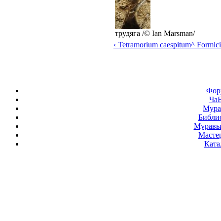
трудяга /© Ian Marsman/
‹ Tetramorium caespitum
^ Formic
Фор
Ча
Мура
Библи
Муравь
Масте
Ката