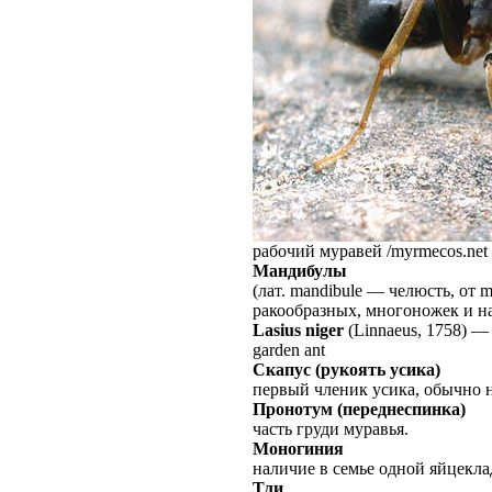
рабочий муравей /myrmecos.net 
Мандибулы
(лат. mandibule — челюсть, от 
ракообразных, многоножек и н
Lasius niger
(Linnaeus, 1758)
garden ant
Скапус (рукоять усика)
первый членик усика, обычно 
Пронотум (переднеспинка)
часть груди муравья.
Моногиния
наличие в семье одной яйцекл
Тли