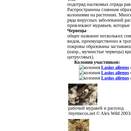
подотряд насекомых отряда рав
Распространены главным образ
колониями на растениях. Мног
ряда вирусных заболеваний ра
привлекают муравьев, которые
Червецы
общее название нескольких сем
видов, преимущественно в тро
покровы образованы застываю
(напр., мучнистые червецы) вр
цитрусовых).
Колонии участников:
Lasius alienus
Lasius alienus
Lasius alienus
рабочий муравей и расплод
/myrmecos.net © Alex Wild 2003