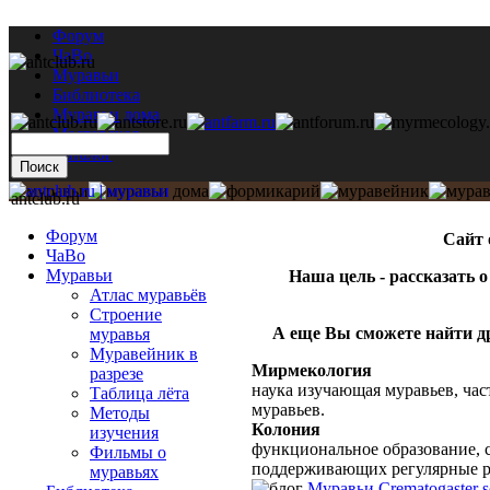
Форум
ЧаВо
Муравьи
Библиотека
Муравьи дома
Мастерская
Каталог
antclub.ru
Форум
Cайт 
ЧаВо
Муравьи
Наша цель - рассказать 
Атлас муравьёв
Строение
А еще Вы сможете найти др
муравья
Муравейник в
Мирмекология
разрезе
наука изучающая муравьев, ча
Таблица лёта
муравьев.
Методы
Колония
изучения
функциональное образование, с
Фильмы о
поддерживающих регулярные 
муравьях
Муравьи Crematogaster sc