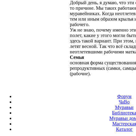
Добрый день, я думаю, что эти 
то причине. Мы таких работа
муравейниках. Когда неотлете
тем или иным образом крылья 
рабочего.
Уж не знаю, почему именно эти
полет, какие у этого могли быт
здесь такой вариант. При этом,
летят весной. Так что всё скла
неотлетевшими рабочими матк
Семья
основная форма существования
репродуктивных (самки, самцы
(рабочие).
Форум
ЧаВо
Муравьи
Библиотек
Муравьи до
Мастерска
Каталог