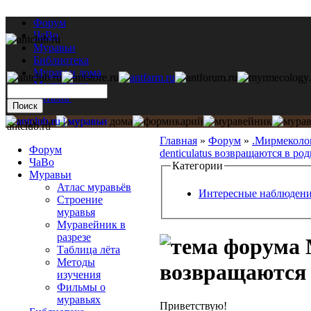
Форум
ЧаВо
Муравьи
Библиотека
Муравьи дома
Мастерская
Каталог
antclub.ru
Главная
»
Форум
»
.Мирмеколо
Форум
denticulatus возвращаются в ро
ЧаВо
Категории
Муравьи
Атлас муравьёв
Интересные наблюден
Строение
муравья
Муравейник в
разрезе
М
Таблица лёта
Методы
возвращаются 
изучения
Фильмы о
муравьях
Приветствую!