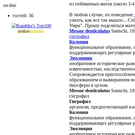
из пойманных маток (около 3-4 
on-line
В любом случае, их поведение
гостей: 36
узнать, как все так вышло... С
Умри". Прошу поделиться матер
Messor denticulatus
Santschi, 1
гигрофил
Колония
функциональное образование, с
поддерживающих регулярные 
Эволюция
необратимое историческое раз
изменчивостью, наследственно
Сопровождается приспособлени
образованием и вымиранием в
биосферы в целом.
Messor denticulatus
Santschi, 1
гигрофил
Гигрофил
организм, предпочитающий вл
Колония
функциональное образование, с
поддерживающих регулярные 
Эволюция
необратимое историческое раз