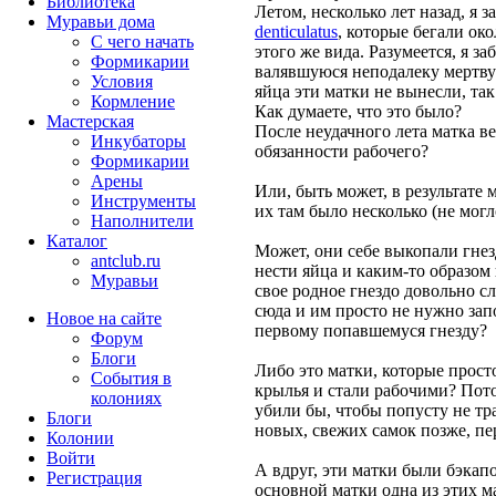
Библиотека
Летом, несколько лет назад, я
Муравьи дома
denticulatus
, которые бегали ок
С чего начать
этого же вида. Разумеется, я за
Формикарии
валявшуюся неподалеку мертву
Условия
яйца эти матки не вынесли, так
Кормление
Как думаете, что это было?
Мастерская
После неудачного лета матка ве
Инкубаторы
обязанности рабочего?
Формикарии
Арены
Или, быть может, в результате 
Инструменты
их там было несколько (не мог
Наполнители
Каталог
Может, они себе выкопали гнез
antclub.ru
нести яйца и каким-то образом
Муравьи
свое родное гнездо довольно сл
сюда и им просто не нужно за
Новое на сайте
первому попавшемуся гнезду?
Форум
Блоги
Либо это матки, которые просто
События в
крылья и стали рабочими? Пото
колониях
убили бы, чтобы попусту не тр
Блоги
новых, свежих самок позже, пе
Колонии
Войти
А вдруг, эти матки были бэкап
Peгиcтpaция
основной матки одна из этих ма