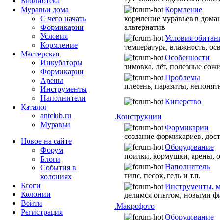
Библиотека
Кормление
Муравьи дома
кормление муравьев в дома
С чего начать
альтернатив
Формикарии
Условия
Условия обитан
Кормление
температура, влажность, ос
Мастерская
Особенности
Инкубаторы
зимовка, лёт, полезные сожи
Формикарии
Проблемы
Арены
плесень, паразиты, непонятк
Инструменты
Наполнители
Киперство
Каталог
antclub.ru
.Конструкции
Муравьи
Формикарии
создание формикариев, дост
Новое на сайте
Оборудование
Форум
поилки, кормушки, арены, о
Блоги
Наполнитель
События в
гипс, песок, гель и т.п.
колониях
Блоги
Инструменты, м
Колонии
делимся опытом, новыми ф
Войти
.Макрофото
Peгиcтpaция
Оборудование