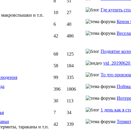
8
51
Где купить ст
10
27
 макровспышки и т.п.
Кенон 
6
40
и
Весела
42
486
Поднятие колон
68
125
vid_20190620
58
184
То что произошл
блюдения
99
335
да
Поймал 
396
1806
Интере
30
113
1 день как я с
ья
7
34
авьи
Терми
42
339
термиты, тараканы и т.п.