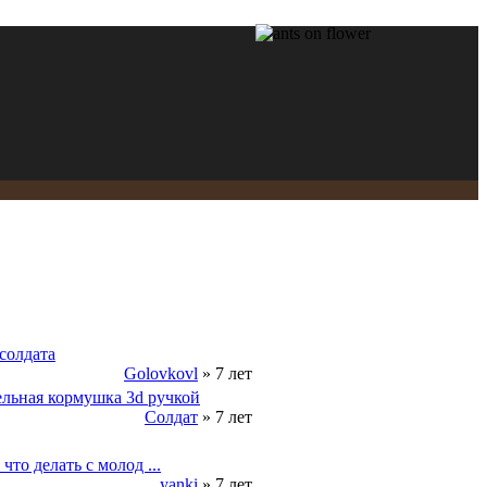
солдата
Golovkovl
 » 7 лет
льная кормушка 3d ручкой
Солдат
 » 7 лет
 что делать с молод ...
yanki
 » 7 лет