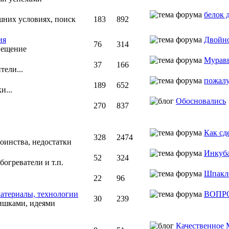
белок д
шних условиях, поиск
183
892
ия
Двойно
76
314
вещение
Муравь
37
166
тели...
пожалу
189
652
и...
Обосновались
270
837
Как сде
328
2474
оинства, недостатки
Инкуба
52
324
богреватели и т.п.
Шпакл
22
96
атериалы, технологии
ВОПРО
30
239
ишками, идеями
Качественное 