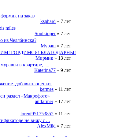
формик на заказ
ksphard
 » 7 лет
is miles 
Soulkipper
 » 7 лет
то из Челябинска?
Мураш
 » 7 лет
ИМ! ГОРДИМСЯ! БЛАГОДАРНЫ!
Мирмик
 » 13 лет
уравьи в квартире,  ...
Katerina77
 » 9 лет
жение. добавить оценки.
kermes
 » 11 лет
ен раздел «Макрофото»
antfarmer
 » 17 лет
torent951753852
 » 11 лет
сификаторе не вижу c ...
AlexMild
 » 7 лет