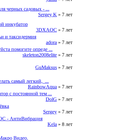
ля черных садовых - ...
Sergey K
 » 7 лет
й инкубатор
3DXAOC
 » 7 лет
и и таксидермия
adora
 » 7 лет
йста помогите опреде ...
skeleton2008elite
 » 7 лет
GuMaksus
 » 7 лет
лать самый легкий,  ...
RainbowAqua
 » 7 лет
тор с постоянной тем ...
DolG
 » 7 лет
ёвка
Sergey
 » 7 лет
С - АнтиВибрация
Kela
 » 8 лет
Макро Видео.