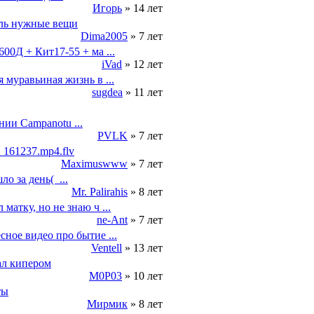
Игорь
 » 14 лет
оль нужные вещи
Dima2005
 » 7 лет
600Д + Кит17-55 + ма ...
iVad
 » 12 лет
я муравьиная жизнь в ...
sugdea
 » 11 лет
ии Campanotu ...
PVLK
 » 7 лет
_161237.mp4.flv
Maximuswww
 » 7 лет
о за день(  ...
Mr. Palirahis
 » 8 лет
матку, но не знаю ч ...
ne-Ant
 » 7 лет
сное видео про бытие ...
Ventell
 » 13 лет
тал кипером
M0P03
 » 10 лет
ты
Мирмик
 » 8 лет