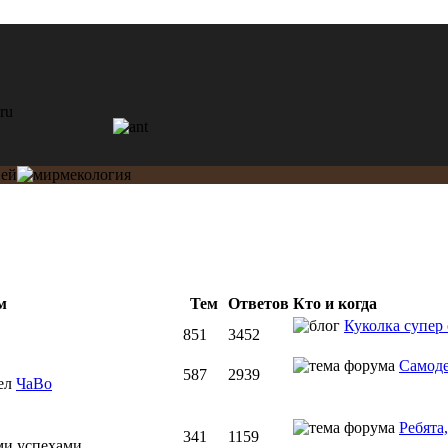
м
Тем
Ответов
Кто и когда
Куколка супер 
851
3452
Самоде
587
2939
дел
ЧаВо
Ребята,
341
1159
ми успехами