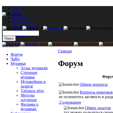
Форум
ЧаВо
Муравьи
Библиотека
Муравьи дома
Мастерская
Каталог
antclub.ru
Главная
Форум
ЧаВо
Форум
Муравьи
Атлас муравьёв
Строение
Фору
муравья
Муравейник в
Общие вопросы
разрезе
Таблица лёта
Вопросы новичков
Методы
не поленитесь заглянуть в раз
изучения
.Содержание
Фильмы о
Обмен опытом
муравьях
тут можно поделиться свои