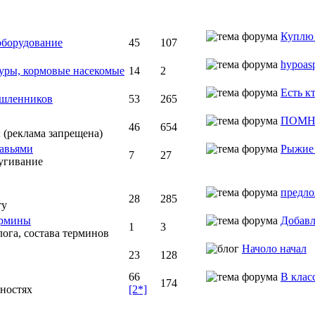
Куплю 
оборудование
45
107
hypoasp
уры, кормовые насекомые
14
2
Есть к
шленников
53
265
ПОМН
46
654
ы (реклама запрещена)
равьями
Рыжие м
7
27
пугивание
предло
28
285
ту
ермины
Добавл
1
3
ога, состава терминов
Начоло начал
23
128
66
В клас
174
чностях
[2*]