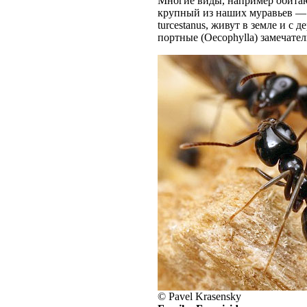
Многие виды, например обита
крупный из наших муравьев —
turcestanus, живут в земле и с
портные (Oecophylla) замечате
© Pavel Krasensky