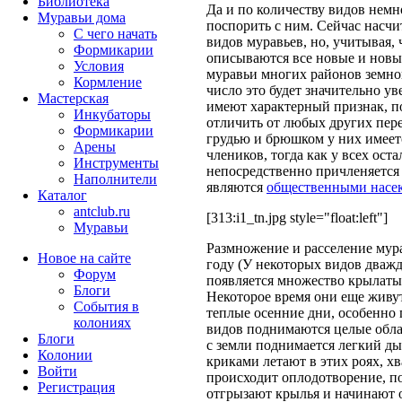
Библиотека
Да и по количеству видов немн
Муравьи дома
поспорить с ним. Сейчас насч
С чего начать
видов муравьев, но, учитывая,
Формикарии
описываются все новые и новые
Условия
муравьи многих районов земно
Кормление
число это будет значительно у
Мастерская
имеют характерный признак, п
Инкубаторы
отличить от любых других пе
Формикарии
грудью и брюшком у них имеетс
Арены
члеников, тогда как у всех о
Инструменты
непосредственно причленяется 
Наполнители
являются
общественными насе
Каталог
antclub.ru
[313:i1_tn.jpg style="float:left"]
Муравьи
Размножение и расселение мур
Новое на сайте
году (У некоторых видов дважды
Форум
появляется множество крылаты
Блоги
Некоторое время они еще живут
События в
теплые осенние дни, особенно
колониях
видов поднимаются целые обла
Блоги
с земли поднимается легкий ды
Колонии
криками летают в этих роях, хв
Войти
происходит оплодотворение, по
Peгиcтpaция
отгрызают крылья и начинают 