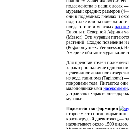
наличием 2-членикового-стебе
подсемейства в наших лесах —
муравьи: средних размеров (4
они в подземных гнездах и ох
подстилке или на поверхност
поедают они и мертвых
насеко
Европы и Северной Африки ча
(Messor). Эти муравьи питают
растений. Сходно поведение и
(Pogonomyrmex, Veromessor). 
Америке обитают муравьи-листо
Для представителей подсемейс
характерно наличие одночленик
щелевидное анальное отверстие
из рода тапинома (Tapinoma) 
покровами тела. Питаются они
малоподвижными
насекомыми
устраивают характерные дорожк
муравьи.
Подсемейство формицин
второе место после мирмицин. 
красногрудый древоточец,— од
насчитывает около 1500 видов