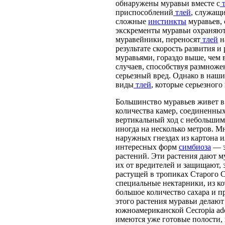
обнаружены муравьи вместе с
т
приспособлений
тлей
, служащи
сложные
инстинкты
муравьев, 
экскременты муравьи охраняю
муравейники, переносят
тлей
н
результате скорость развития 
муравьями, гораздо выше, чем 
случаев, способствуя размнож
серьезный вред. Однако в наши
виды
тлей
, которые серьезного
Большинство муравьев живет в 
количества камер, соединенных
вертикальный ход с небольшим
иногда на несколько метров. М
наружных гнездах из картона и
интересных форм
симбиоза
— 
растений. Эти растения дают 
их от вредителей и защищают, 
растущей в тропиках Старого 
специальные нектарники, из к
большое количество сахара и 
этого растения муравьи делают
южноамериканской Cecropia ade
имеются уже готовые полости, 