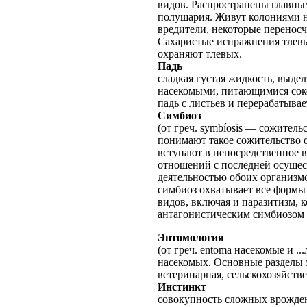
видов. Распространены главны
полушария. Живут колониями н
вредители, некоторые переносч
Сахаристые испражнения тлевы
охраняют тлевых.
Падь
сладкая густая жидкость, выде
насекомыми, питающимися соко
падь с листьев и перерабатывае
Симбиоз
(от греч. symbíosis — сожитель
понимают такое сожительство о
вступают в непосредственное в
отношений с последней осущес
деятельностью обоих организмо
симбиоз охватывает все формы
видов, включая и паразитизм, 
антагонистическим симбиозом
Энтомология
(от греч. entoma насекомые и .
насекомых. Основные разделы 
ветеринарная, сельскохозяйстве
Инстинкт
совокупность сложных врожден