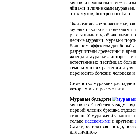
муравьи с удовольствием слиз
яйцами и личинками муравьев. 
этих жуков, быстро погибают.
Экономическое значение мурав
муравьи являются полезными 
рыхлящими и удобряющими поч
лесные муравьи, муравьи-портн
большим эффектом для борьбы с
разрушители древесины и вреди
жнецы и муравьи-листорезы и т
естественных пастбищах больш
семена многих растений и улу
переносить болезни человека 
Семейство муравьев распадаетс
которых мы и рассмотрим.
Муравьи-бульдоги
муравьев. Стебелек между гру
первый членик брюшка отделен
сильно. У муравьев-бульдогов 
только
насекомыми
и другими
Самки, основывая гнездо, пост
для личинок/