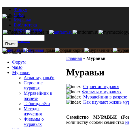
Форум
ЧаВо
Муравьи
Библиотека
Муравьи дома
Мастерская
Каталог
antclub.ru
Главная
»
Муравьи
Форум
ЧаВо
Муравьи
Муравьи
Атлас муравьёв
Строение
Строение муравья
муравья
Фильмы о муравьях
Муравейник в
Муравейник в разрезе
разрезе
Как изучают жизнь му
Таблица лёта
Методы
изучения
Семейство МУРАВЬИ (Form
Фильмы о
количеству особей семейство
н
муравьях