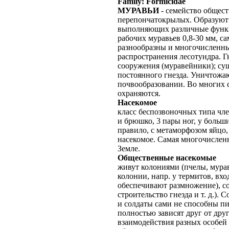
Family: Formicidae
МУРАВЬИ
- семейство общес
перепончатокрылых. Образуют 
выполняющих различные функци
рабочих муравьев 0,8-30 мм, са
разнообразны и многочисленны
распространения лесотундра. Г
сооружения (муравейники); су
постоянного гнезда. Уничтожа
почвообразовании. Во многих с
охраняются.
Насекомое
класс беспозвоночных типа чле
и брюшко, 3 пары ног, у больш
правило, с метаморфозом яйцо,
насекомое. Самая многочислен
Земле.
Общественные насекомые
живут колониями (пчелы, мурав
колонии, напр. у термитов, вх
обеспечивают размножение), со
строительство гнезда и т. д.).
и солдаты сами не способны пи
полностью зависят друг от дру
взаимодействия разных особей