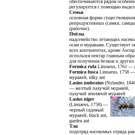
обеспечиваются рядом особенно
регулируется с помощью выдел
Семья
основная форма существования
репродуктивных (самки, самцы
(рабочие).
Пчёлы
надсемейство летающих насеко
осам и муравьям. Существует о
всех континентах, кроме Анта
используя нектар главным обра
для получения белков и других
Formica rufa
Linnaeus, 1761
—
Formica fusca
Linnaeus, 1758
муравей, silky ant
Lasius umbratus
(Nylander, 184
—
желтый пахучий муравей,
пахучий земляной муравей
Lasius niger
(Linnaeus, 1758)
—
черный садовый
муравей, black ant,
garden ant
Тли
подотряд насекомых отряда рав