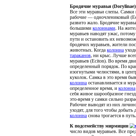
Бродячие муравьи (Dorylinae)
Все эти муравьи слепы. Самки
рабочие — одночлениковый (Eci
развито жало. Бродячие муравьи
большими
колоннами
. На жит
муравьев наводят ужас, потому
пути и остановить их невозмо
бродячих муравьев, жители по
животных. Когда
колонна
уходи
тараканов
, ни крыс. Лучше все
муравьев (Eciton). Во время д
определенный порядок. По кра
изогнутыми челюстями, в цент
куколок. Самка в это время бы
колонна
останавливается и мур
определенное время, и
колонна
себя живое шарообразное гнезд
это-время у самки сильно разр
Рабочие выводят из них личин
уходят, для того чтобы добыть
колонна
снова трогается в путь
К подсемейству мирмицин
число видов муравьев. Все пре