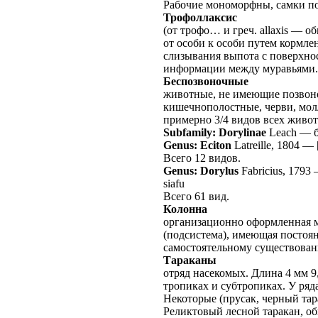
Рабочие мономорфны, самки по
Трофоллаксис
(от трофо… и греч. allaxis — 
от особи к особи путем кормл
слизывания выпота с поверхнос
информации между муравьями.
Беспозвоночные
животные, не имеющие позвоно
кишечнополостные, черви, молл
примерно 3/4 видов всех живо
Subfamily: Dorylinae
Leach
—
Genus: Eciton
Latreille, 1804
—
Всего 12 видов.
Genus: Dorylus
Fabricius, 1793
siafu
Всего 61 вид.
Колонна
организационно оформленная м
(подсистема), имеющая постоян
самостоятельному существова
Тараканы
отряд насекомых. Длина 4 мм 9
тропиках и субтропиках. У ряд
Некоторые (прусак, черный тар
Реликтовый лесной таракан, о