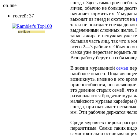
гнезда. Здесь самка роет небо
on-line
яичек, обычно не больше десят
начинает кормить их. У муравь
гостей: 37
выходят из гнезд и охотятся на
так и не покидает гнезда до ко
выделениями слюнных желез. Н
запасы жира и ненужная уже те
большая часть яиц, так что в 
всего 2—3 рабочих. Обычно он
самка уже перестает кормить л
Всю работу берут на себя моло
В жизни муравьиной
семьи
пер
наиболее опасен. Подавляющее 
возникнуть, именно в это врем
приспособления, позволяющие 
это деление старых семей, чт
размножаются бродячие муравь
малайского муравья каребары (С
гнезда, прихватывает нескольк
мм. Эти рабочие держатся челю
Среди муравьев широко распро
паразитизма. Самки таких видо
самостоятельно основывающих 