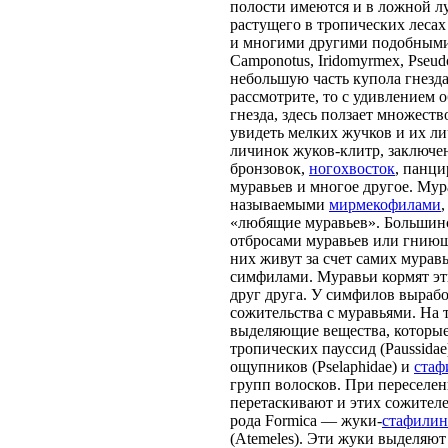
полости имеются и в ложной лу
растущего в тропических леса
и многими другими подобными 
Camponotus, Iridomyrmex, Pseud
небольшую часть купола гнезд
рассмотрите, то с удивлением 
гнезда, здесь ползает множест
увидеть мелких жучков и их л
личинок жуков-клитр, заключе
бронзовок,
ногохвосток
, панц
муравьев и многое другое. Му
называемыми
мирмекофилами
«любящие муравьев». Большин
отбросами муравьев или гниющ
них живут за счет самих мурав
симфилами. Муравьи кормят э
друг друга. У симфилов выраб
сожительства с муравьями. На 
выделяющие вещества, которые
тропических пауссид (Paussidae
ощупников (Pselaphidae) и
стаф
групп волосков. При переселен
перетаскивают и этих сожител
рода Formica — жуки-
стафили
(Atemeles). Эти жуки выделяют