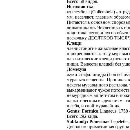
Всего 58 видов.
Ногохвостка
коллембола (Collembola) - отря
мм, населяют, главным образом
Питаются в основном споровы
лишайниками. Численность но
подстилке лесов и лугов обычн
нескольку ДЕСЯТКОВ ТЫСЯЧ 
Клещи
членистоногие животные класс
прикрепляются к телу муравья 
паразитические клещи питаютс
пищи. Вывести клещей без уще
Ломехуза
жуки-стафилиниды (Lomechusa
муравьев вещества. Проникая в
пакеты муравьиного расплода, 
выкармливают чужое потомство
незаурядным аппетитом и пожи
наркотическим выделениям эти
и себя, и свой муравейник.
Genus: Formica
Linnaeus, 1758
Всего 292 вида.
Subfamily: Ponerinae
Lepeletier
Довольно примитивная группа 