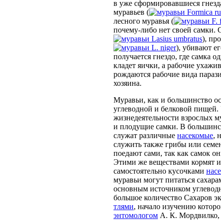
в уже сформировавшиеся гнезд
муравьев (
Formica ru
лесного муравья (
F. 
почему-либо нет своей самки. 
Lasius umbratus
), пр
L. niger
), убивают е
получается гнездо, где самка о
кладет яички, а рабочие ухажи
рождаются рабочие вида параз
хозяина.
Муравьи, как и большинство о
углеводной и белковой пищей.
жизнедеятельности взрослых м
и плодущие самки. В большинс
служат различные
насекомые
, 
служить также грибы или семен
поедают сами, так как самок 
Этими же веществами кормят и
самостоятельно кусочками
нас
муравьи могут питаться сахарами
основным источником углевод
большое количество Сахаров э
тлями
, начало изучению котор
энтомологом
А. К. Мордвилко, 