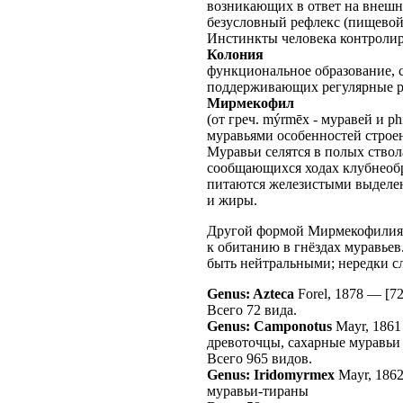
возникающих в ответ на внешн
безусловный рефлекс (пищевой,
Инстинкты человека контролир
Колония
функциональное образование, с
поддерживающих регулярные 
Мирмекофил
(от греч. mýrmēx - муравей и ph
муравьями особенностей строе
Муравьи селятся в полых ствол
сообщающихся ходах клубнеобр
питаются железистыми выделен
и жиры.
Другой формой Мирмекофилия 
к обитанию в гнёздах муравье
быть нейтральными; нередки с
Genus: Azteca
Forel, 1878
—
[7
Всего 72 вида.
Genus: Camponotus
Mayr, 1861
древоточцы, сахарные муравьи
Всего 965 видов.
Genus: Iridomyrmex
Mayr, 186
муравьи-тираны