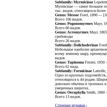
Subfamily: Myrmicinae
Lepeleti
Myrmicinae — самое большое п
тыс. видов, относящихся более 
Genus: Messor
Forel, 1890
—
[1
Всего 106 видов.
Genus: Pogonomyrmex
Mayr, 1
Всего 60 видов.
Genus: Acromyrmex
Mayr, 1865
грибоводы
Всего 26 видов.
Subfamily: Dolichoderinae
Fore
Небольшое наиболее архаичное
всему земному шару, преимуще
видов.
Genus: Tapinoma
Förster, 1850
Всего 62 вида.
Subfamily: Formicinae
Latreille
Одно из крупных подсемейств, 
относящихся к 44 родам. Широ
довольно обычны в тропиках 
умеренных широтах.
Genus: Oecophylla
Smith, 1860
Всего 13 видов.
Строение муравья ›