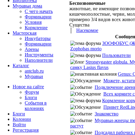
Библиотека
Беспозвоночные
Муравьи дома
животные, не имеющие позвоно
С чего начать
кишечнополостные, черви, молл
Формикарии
примерно 3/4 видов всех живо
Условия
Существа
Кормление
│
Насекомое
Мастерская
Сообщен
Инкубаторы
ЗООФОБУС (Ж
Формикарии
Zophobas morio
Арены
Инструменты
Пользователи
Наполнители
Strongygaster globula. 
Каталог
самку Lasius flavus
antclub.ru
Genus: 
Муравьи
Можете, кстати,
Новое на сайте
Подключение арен
Форум
Всех кормите с
Блоги
Кормление кор
События в
Привет RedLine
колониях
Знакомство
Блоги
Колонии
Муравьи-жнецы mess
Войти
растут
Peгиcтpaция
Подсадил рабочих 