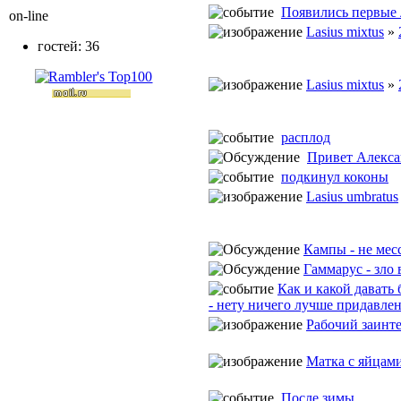
Появились первые
on-line
Lasius mixtus
»
гостей: 36
Lasius mixtus
»
расплод
Привет Алексан
подкинул коконы
Lasius umbratus
Кампы - не месс
Гаммарус - зло в
Как и какой давать
- нету ничего лучше придавле
Рабочий заинтер
Матка с яйцам
После зимы