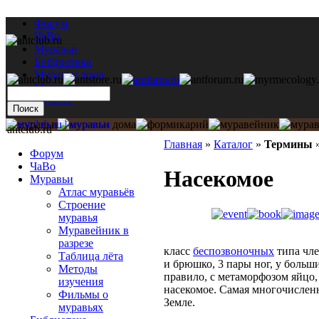
Форум
ЧаВо
Муравьи
Библиотека
Муравьи дома
Мастерская
Каталог
antclub.ru
Главная
»
Каталог
»
Термины
Форум
ЧаВо
Насекомое
Муравьи
Атлас муравьёв
Строение
муравья
Муравейник в
разрезе
класс
беспозвоночных
типа чле
Таблица лёта
и брюшко, 3 пары ног, у больш
Методы
правило, с метаморфозом яйцо,
изучения
насекомое. Самая многочислен
Фильмы о
Земле.
муравьях