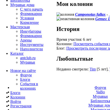
Библиотека
Мои колонии
Муравьи дома
С чего начать
Формикарии
Camponotus fallax
-
Условия
Genus: L
Кормление
Мастерская
История
Инкубаторы
Формикарии
Время участия:
6 лет
Арены
Колонии:
Посмотреть события 
Инструменты
Блог:
Просмотреть последние з
Наполнители
Каталог
Любопытные
antclub.ru
Муравьи
Недавно смотрели:
Tim
[5 лет]
,
Новое на сайте
Форум
Блоги
События в
Форум
колониях
ЧаВо
Блоги
Муравьи
Колонии
Библиотек
Войти
Муравьи до
Peгиcтpaция
Мастерска