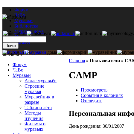
Форум
ЧаВо
Муравьи
Библиотека
Муравьи дома
Мастерская
Каталог
antclub.ru
Главная
»
Пользователи
»
CA
Форум
ЧаВо
CAMP
Муравьи
Атлас муравьёв
Строение
Просмотреть
муравья
События в колониях
Муравейник в
Отследить
разрезе
Таблица лёта
Персональная инф
Методы
изучения
Фильмы о
День рождения:
30/01/2007
муравьях