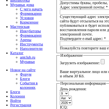
Библиотека
Допустимы буквы, пробелы, 
Муравьи дома
Адрес электронной почты:
*
С чего начать
Формикарии
Существующий адрес электр
Условия
сайта будут отсылаться на эт
Кормление
публиковаться и будет испол
Мастерская
восстановления пароля или 
Инкубаторы
электронной почте.
Формикарии
Подтвердите e-mail адрес:
*
Арены
Инструменты
Пожалуйста повторите ваш e-
Наполнители
Каталог
Изображение
antclub.ru
Муравьи
Загрузить изображение:
Новое на сайте
Ваше виртуальное лицо или
Форум
и объем
30
Кб.
Блоги
События в
Персональная информация
колониях
День рождения:
Блоги
Колонии
Войти
Peгиcтpaция
ICQ: