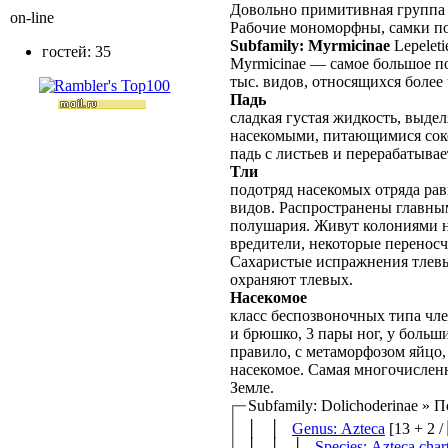
Довольно примитивная группа 
on-line
Рабочие мономорфны, самки по
Subfamily: Myrmicinae
Lepeleti
гостей: 35
Myrmicinae — самое большое п
тыс. видов, относящихся более 
Падь
сладкая густая жидкость, выде
насекомыми, питающимися соко
падь с листьев и перерабатывае
Тли
подотряд насекомых отряда рав
видов. Распространены главны
полушария. Живут колониями н
вредители, некоторые переносч
Сахаристые испражнения тлевы
охраняют тлевых.
Насекомое
класс беспозвоночных типа чле
и брюшко, 3 пары ног, у больш
правило, с метаморфозом яйцо,
насекомое. Самая многочислен
Земле.
Subfamily: Dolichoderinae » 
│ │
Genus: Azteca
[13 + 2 /
│ │ │
Species: Azteca char