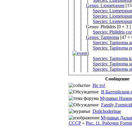
│ │ │
Species: Linepithem
│ │
Genus: Liometopum
│ │ │
Species: Liometopum
│ │ │
Species: Liometopu
│ │ │
Species: Liometopum
│ │ Genus: Philidris
[0 + 3 ]
│ │ │
Species: Philidris co
│ │
Genus: Tapinoma
│ │ │
Species: Tapinoma a
│ │ │
Species: Tapinoma e
]
│ │ │
Species: Tapinoma k
│ │ │
Species: Tapinoma se
│ │ │
Species: Tapinoma s
Сообщение
Не то!
В Балтийском я
Муравьи Нижне
Family Formicida
Dolichoderinae
Муравьи Дальн
СССР
»
Рис. 11. Рабочие Formici