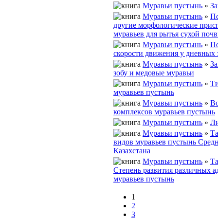
Муравьи пустынь
»
З
Муравьи пустынь
»
П
другие морфологические прис
муравьев для рытья сухой поч
Муравьи пустынь
»
П
скорости движения у дневных
Муравьи пустынь
»
За
зобу и медовые муравьи
Муравьи пустынь
»
Ти
муравьев пустынь
Муравьи пустынь
»
В
комплексов муравьев пустынь
Муравьи пустынь
»
Ли
Муравьи пустынь
»
Та
видов муравьев пустынь Сред
Казахстана
Муравьи пустынь
»
Та
Степень развития различных а
муравьев пустынь
1
2
3