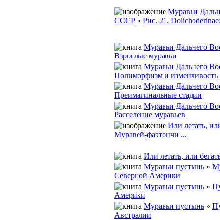
Муравьи Дальн
СССР
»
Рис. 21. Dolichoderinae: 
Муравьи Дальнего Во
Взрослые муравьи
Муравьи Дальнего Во
Полиморфизм и изменчивость
Муравьи Дальнего Во
Преимагинальные стадии
Муравьи Дальнего Во
Расселение муравьев
Или летать, ил
Муравей-фаэтончи ...
Или летать, или бегат
Муравьи пустынь
»
М
Северной Америки
Муравьи пустынь
»
П
Америки
Муравьи пустынь
»
П
Австралии