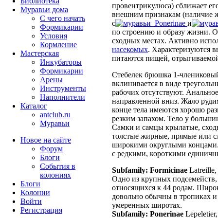
Библиотека
провентрикулюса) сближает его
Муравьи дома
внешним признакам (наличие жа
С чего начать
с
Ponerinae
и
Формикарии
по строению и образу жизни. О
Условия
сходных местах. Активно испо
Кормление
насекомых
. Характеризуются 
Мастерская
питаются пищей, отрыгиваемо
Инкубаторы
Формикарии
Стебелек брюшка 1-члениковый
Арены
вклинивается в виде треугольн
Инструменты
рабочих отсутствуют. Анальное
Наполнители
направленной вниз. Жало руди
Каталог
конце тела имеются хорошо раз
antclub.ru
резким запахом. Тело у больши
Муравьи
Самки и самцы крылатые, сход
толстые жирные, прямые или с
Новое на сайте
широкими округлыми концами. 
Форум
с редкими, короткими единичны
Блоги
События в
Subfamily: Formicinae
Latreille
колониях
Одно из крупных подсемейств, 
Блоги
относящихся к 44 родам. Широ
Колонии
довольно обычны в тропиках 
Войти
умеренных широтах.
Peгиcтpaция
Subfamily: Ponerinae
Lepeletier