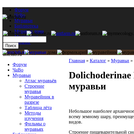
Форум
ЧаВо
Муравьи
Библиотека
Муравьи дома
Мастерская
Каталог
antclub.ru
Главная
»
Каталог
»
Муравьи
»
Форум
ЧаВо
Dolichoderinae 
Муравьи
Атлас муравьёв
муравьи
Строение
муравья
Муравейник в
разрезе
Таблица лёта
Небольшое наиболее архаичное
Методы
всему земному шару, преимуще
изучения
видов.
Фильмы о
муравьях
Строение пищеварительной си