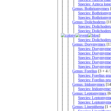
│ │ │
Species: Azteca long
│ │
Genus: Bothriomyrmex
│ │ │
Species: Bothriomyr
│ │ │
Species: Bothriomyr
│ │
Genus: Dolichoderus
│ │ │
Species: Dolichoderu
│ │ │
Species: Dolichoderu
]
│ │ │
Species: Dolichoderu
│ │
Genus: Dorymyrmex
│ │ │
Species: Dorymyrme
│ │ │
Species: Dorymyrmex
│ │ │
Species: Dorymyrme
│ │ │
Species: Dorymyrme
│ │ │
Species: Dorymyrme
│ │
Genus: Forelius
[3 + 4 /
│ │ │
Species: Forelius gra
│ │ │
Species: Forelius pr
│ │
Genus: Iridomyrmex
│ │ │
Species: Iridomyrme
│ │
Genus: Leptomyrmex
│ │ │
Species: Leptomyrmex
│ │ │
Species: Leptomyrme
│ │
Genus: Linepithema