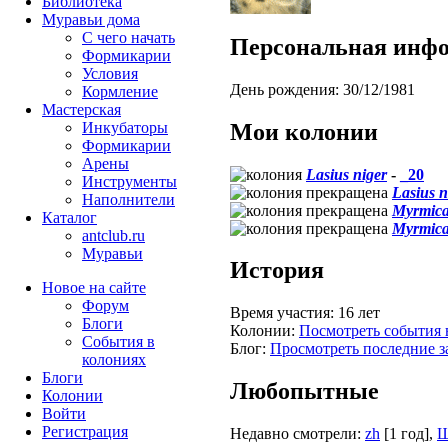
Библиотека
Муравьи дома
С чего начать
Персональная инф
Формикарии
Условия
День рождения:
30/12/1981
Кормление
Мастерская
Мои колонии
Инкубаторы
Формикарии
Арены
Lasius niger
-
_20
Инструменты
Lasius n
Наполнители
Myrmica
Каталог
Myrmica
antclub.ru
Муравьи
История
Новое на сайте
Форум
Время участия:
16 лет
Блоги
Колонии:
Посмотреть события 
События в
Блог:
Просмотреть последние з
колониях
Блоги
Любопытные
Колонии
Войти
Peгиcтpaция
Недавно смотрели:
zh
[1 год]
,
Ш