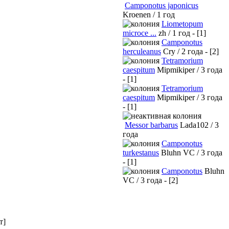
Camponotus japonicus
Kroenen / 1 год
Liometopum
microce ...
zh / 1 год - [1]
Camponotus
herculeanus
Cry / 2 года - [2]
Tetramorium
caespitum
Mipmikiper / 3 года
- [1]
Tetramorium
caespitum
Mipmikiper / 3 года
- [1]
Messor barbarus
Lada102 / 3
года
Camponotus
turkestanus
Bluhn VC / 3 года
- [1]
Camponotus
Bluhn
VC / 3 года - [2]
т]