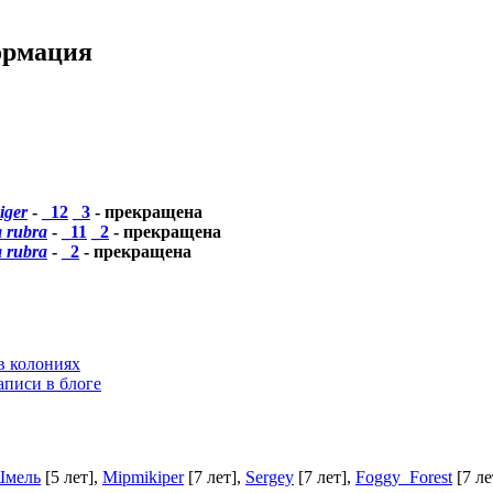
ормация
iger
-
_12
_3
- прекращена
 rubra
-
_11
_2
- прекращена
 rubra
-
_2
- прекращена
в колониях
аписи в блоге
мель
[5 лет]
,
Mipmikiper
[7 лет]
,
Sergey
[7 лет]
,
Foggy_Forest
[7 ле