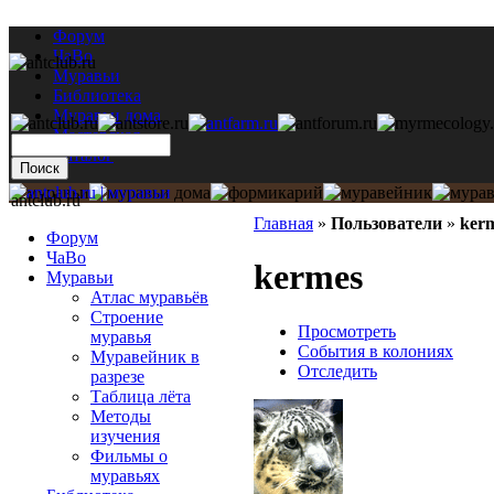
Форум
ЧаВо
Муравьи
Библиотека
Муравьи дома
Мастерская
Каталог
antclub.ru
Главная
»
Пользователи
»
ker
Форум
ЧаВо
kermes
Муравьи
Атлас муравьёв
Строение
Просмотреть
муравья
События в колониях
Муравейник в
Отследить
разрезе
Таблица лёта
Методы
изучения
Фильмы о
муравьях