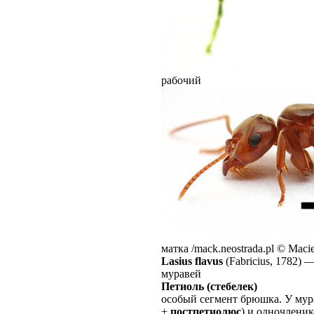
рабочий
матка /mack.neostrada.pl © Macie
Lasius flavus
(Fabricius, 1782)
муравей
Петиоль (стебелек)
особый сегмент брюшка. У мур
+
постпетиолюс
) и одночленик