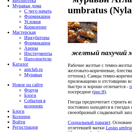
Библиотека
Муравьи дома
umbratus (Nyla
С чего начать
Формикарии
Условия
Кормление
Мастерская
Инкубаторы
Формикарии
Арены
желтый пахучий му
Инструменты
Наполнители
Каталог
Рабочие желтые с темно-желты
antclub.ru
желтовато-коричневые, блестя
Муравьи
оттенок). Самцы темно-коричн
прилежащими и отстоящими в
Новое на сайте
быстро и хорошо отличается -
п
Форум
посередине (
рис:8
).
Блоги
События в
Гнезда предпочитает строить в
колониях
постоянно находятся в гнездах
Блоги
своеобразный сладковатый запа
Колонии
Войти
Социальный паразит
. Основан
Peгиcтpaция
отлетевшей матки
Lasius umbra