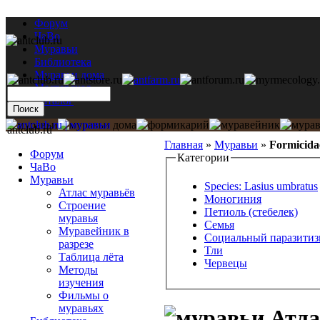
Форум
ЧаВо
Муравьи
Библиотека
Муравьи дома
Мастерская
Каталог
antclub.ru
Главная
»
Муравьи
»
Formicida
Форум
Категории
ЧаВо
Муравьи
Species: Lasius umbratus
Атлас муравьёв
Моногиния
Строение
Петиоль (стебелек)
муравья
Семья
Муравейник в
Социальный паразитиз
разрезе
Тли
Таблица лёта
Червецы
Методы
изучения
Фильмы о
муравьях
Атлас