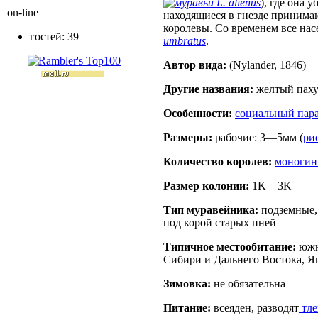
L. alienus
), где она 
on-line
находящиеся в гнезде принима
королевы. Со временем все на
гостей: 39
umbratus
.
Автор вида:
(Nylander, 1846)
Другие названия:
желтый паху
Особенности:
социальный пар
Размеры:
рабочие: 3—5мм (
ри
Количество королев:
моногин
Размер кoлонии:
1K—3K
Тип муравейника:
подземные, 
под корой старых пней
Типичное местообитание:
южны
Сибири и Дальнего Востока, Я
Зимовка:
не обязательна
Питание:
всеяден, разводят
тле