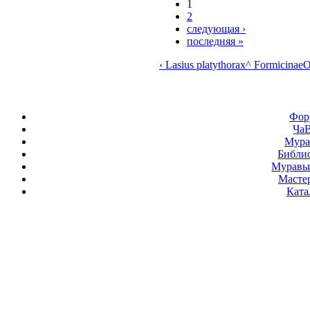
1
2
следующая ›
последняя »
‹ Lasius platythorax
^ Formicinae
O
Фор
Ча
Мура
Библи
Муравь
Масте
Ката