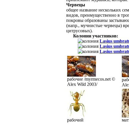
Червецы
общее название нескольких сем
видов, преимущественно в тро
покровы образованы застываю
(напр., мучнистые червецы) вр
цитрусовых).
Колонии участников:
Lasius umbrat
Lasius umbrat
Lasius umbrat
рабочие /myrmecos.net ©
раб
Alex Wild 2003/
Ale
рабочий
мат