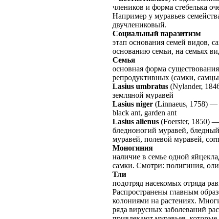
члеников и форма стебелька о
Например у муравьев семейства
двучлениковый.
Социальный паразитизм
этап основания семей видов, с
основанию семьи, на семьях ви
Семья
основная форма существования
репродуктивных (самки, самцы
Lasius umbratus
(Nylander, 184
земляной муравей
Lasius niger
(Linnaeus, 1758)
black ant, garden ant
Lasius alienus
(Foerster, 1850)
бледноногий муравей, бледны
муравей, полевой муравей, cornf
Моногиния
наличие в семье одной яйцекл
самки. Смотри: полигиния, оли
Тли
подотряд насекомых отряда рав
Распространены главным образ
колониями на растениях. Мног
ряда вирусных заболеваний ра
привлекают муравьев, которые