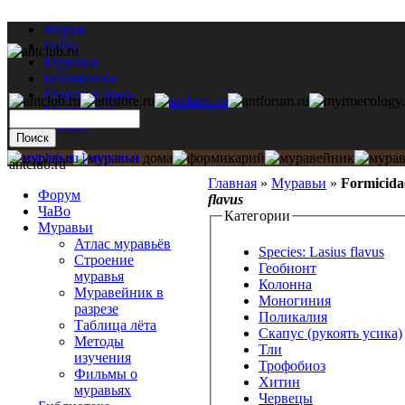
Форум
ЧаВо
Муравьи
Библиотека
Муравьи дома
Мастерская
Каталог
antclub.ru
Главная
»
Муравьи
»
Formicida
Форум
flavus
ЧаВо
Категории
Муравьи
Атлас муравьёв
Species: Lasius flavus
Строение
Геобионт
муравья
Колонна
Муравейник в
Моногиния
разрезе
Поликалия
Таблица лёта
Скапус (рукоять усика)
Методы
Тли
изучения
Трофобиоз
Фильмы о
Хитин
муравьях
Червецы