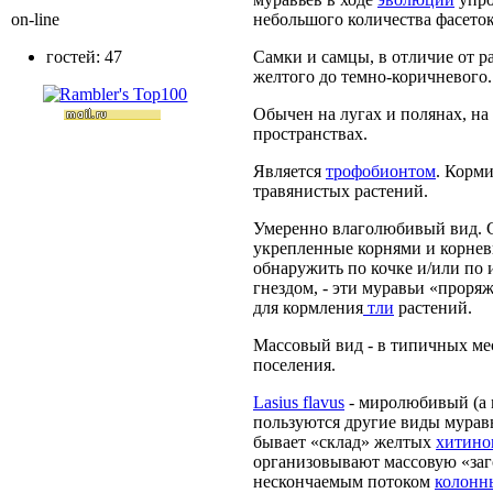
on-line
небольшого количества фасеток
гостей: 47
Самки и самцы, в отличие от р
желтого до темно-коричневого.
Обычен на лугах и полянах, на
пространствах.
Является
трофобионтом
. Корми
травянистых растений.
Умеренно влаголюбивый вид. С
укрепленные корнями и корнев
обнаружить по кочке и/или по 
гнездом, - эти муравьи «проря
для кормления
тли
растений.
Массовый вид - в типичных ме
поселения.
Lasius flavus
- миролюбивый (а 
пользуются другие виды муравь
бывает «склад» желтых
хитино
организовывают массовую «заг
нескончаемым потоком
колонн