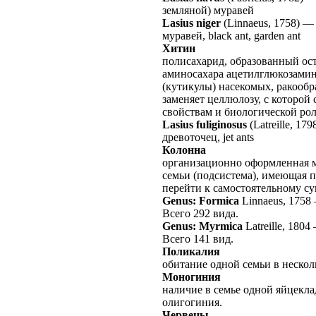
земляной) муравей
Lasius niger
(Linnaeus, 1758)
муравей, black ant, garden ant
Хитин
полисахарид, образованный ос
аминосахара ацетилглюкозамин
(кутикулы) насекомых, ракообр
заменяет целлюлозу, с которой
свойствам и биологической рол
Lasius fuliginosus
(Latreille, 179
древоточец, jet ants
Колонна
организационно оформленная 
семьи (подсистема), имеющая п
перейти к самостоятельному с
Genus: Formica
Linnaeus, 1758
Всего 292 вида.
Genus: Myrmica
Latreille, 1804
Всего 141 вид.
Поликалия
обитание одной семьи в нескол
Моногиния
наличие в семье одной яйцекл
олигогиния.
Червецы