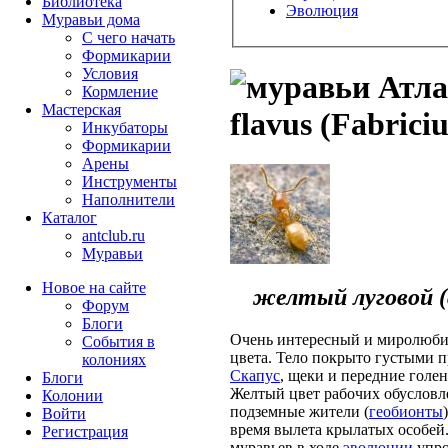
Библиотека
Эволюция
Муравьи дома
С чего начать
Формикарии
Условия
Атлас
Кормление
Мастерская
flavus (Fabriciu
Инкубаторы
Формикарии
Арены
Инструменты
Наполнители
Каталог
antclub.ru
Муравьи
Новое на сайте
желтый луговой (
Форум
Блоги
Очень интересный и миролюби
События в
цвета. Тело покрыто густыми 
колониях
Скапус
, щеки и передние голен
Блоги
Желтый цвет рабочих обусловле
Колонии
подземные жители (
геобионты
Войти
время вылета крылатых особей.
Peгиcтpaция
муравьев в ходе
эволюции
упро