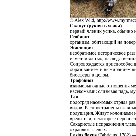
© Alex Wild, http://www.myrmeco
Скапус (рукоять усика)
первый членик усика, обычно 
Геобионт
организм, обитающий на повер
Эволюция
необратимое историческое раз
изменчивостью, наследственно
Сопровождается приспособлени
образованием и вымиранием ви
биосферы в целом.
Трофобиоз
взаимовыгодные отношения ме
насекомыми: слизывая падь, му
Тли
подотряд насекомых отряда рав
видов. Распространены главны
полушария. Живут колониями н
вредители, некоторые переносч
Сахаристые испражнения тлевы
охраняют тлевых.
Lasius flavus
(Fabricius, 1782)