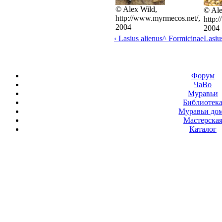
© Alex Wild,
© Ale
http://www.myrmecos.net/,
http:
2004
2004
‹ Lasius alienus
^ Formicinae
Lasius
Форум
ЧаВо
Муравьи
Библиотек
Муравьи до
Мастерска
Каталог