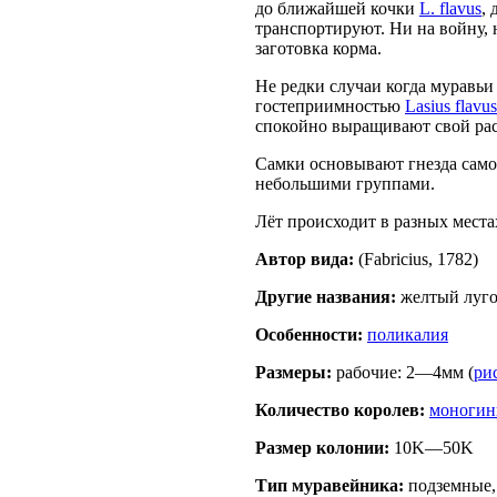
до ближайшей кочки
L. flavus
,
транспортируют. Ни на войну, н
заготовка корма.
Не редки случаи когда муравьи
гостеприимностью
Lasius flavus
спокойно выращивают свой ра
Самки основывают гнезда самос
небольшими группами.
Лёт происходит в разных местах
Автор вида:
(Fabricius, 1782)
Другие названия:
желтый луго
Особенности:
поликалия
Размеры:
рабочие: 2—4мм (
ри
Количество королев:
моногин
Размер кoлонии:
10K—50K
Тип муравейника:
подземные, 