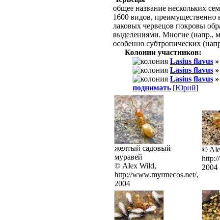
общее название нескольких се
1600 видов, преимущественно 
лаковых червецов покровы об
выделениями. Многие (напр., 
особенно субтропических (напр
Колонии участников:
Lasius flavus
Lasius flavus
Lasius flavus
поднимать
[
Юрий
]
желтый садовый
© Ale
муравей
http:
© Alex Wild,
2004
http://www.myrmecos.net/,
2004