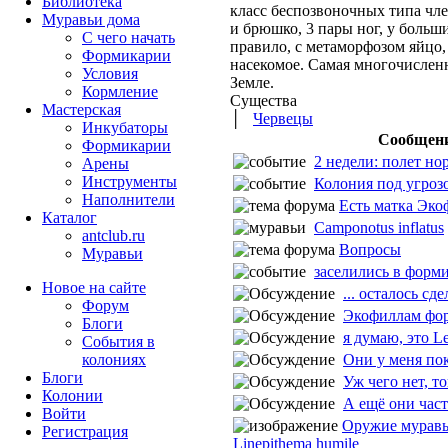
Библиотека
класс беспозвоночных типа чле
Муравьи дома
и брюшко, 3 пары ног, у больш
С чего начать
правило, с метаморфозом яйцо,
Формикарии
насекомое. Самая многочислен
Условия
Земле.
Кормление
Существа
Мастерская
│
Червецы
Инкубаторы
Сообщен
Формикарии
2 недели: полет н
Арены
Инструменты
Колония под угроз
Наполнители
Есть матка Эко
Каталог
Camponotus inflatus
antclub.ru
Вопросы
Муравьи
заселились в форм
Новое на сайте
... осталось сдел
Форум
Экофиллам форм
Блоги
я думаю, это Le
События в
Они у меня пока
колониях
Блоги
Уж чего нет, тог
Колонии
А ещё они часто
Войти
Оружие муравь
Peгиcтpaция
Linepithema humile