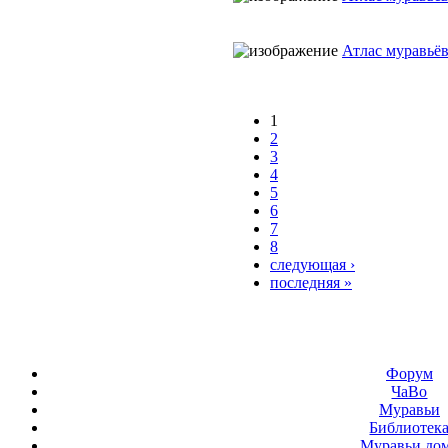
Атлас муравьё
1
2
3
4
5
6
7
8
следующая ›
последняя »
Форум
ЧаВо
Муравьи
Библиотек
Муравьи до