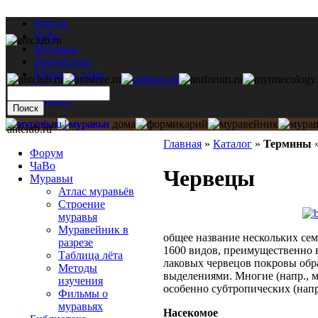
Форум
ЧаВо
Муравьи
Библиотека
Муравьи дома
Мастерская
Каталог
antclub.ru
Главная
»
Каталог
»
Термины
Форум
ЧаВо
Червецы
Муравьи
Атлас муравьёв
Строение
муравья
Муравейник в
общее название нескольких се
разрезе
1600 видов, преимущественно 
Таблица лёта
лаковых червецов покровы об
Методы
выделениями. Многие (напр., 
изучения
особенно субтропических (напр
Фильмы о
муравьях
Насекомое