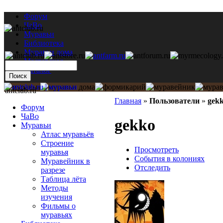
Форум
ЧаВо
Муравьи
Библиотека
Муравьи дома
Мастерская
Каталог
antclub.ru
Главная
»
Пользователи
»
gek
Форум
ЧаВо
gekko
Муравьи
Атлас муравьёв
Строение
Просмотреть
муравья
События в колониях
Муравейник в
Отследить
разрезе
Таблица лёта
Методы
изучения
Фильмы о
муравьях