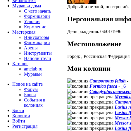
Библиотека
Муравьи дома
Добрый и не злой, но строгий.
С чего начать
Формикарии
Персональная инф
Условия
Кормление
День рождения:
04/01/1996
Мастерская
Инкубаторы
Местоположение
Формикарии
Арены
Инструменты
Город:
, Российская Федерация
Наполнители
Каталог
Мои колонии
antclub.ru
Муравьи
Camponotus fellah
-
Новое на сайте
Formica fusca
-
_6
Форум
Cataglyphis aenescen
Блоги
Myrmica
События в
Campono
колониях
Lasius n
Блоги
Lasius f
Колонии
Messor 
Войти
Messor s
Peгиcтpaция
Lasius f