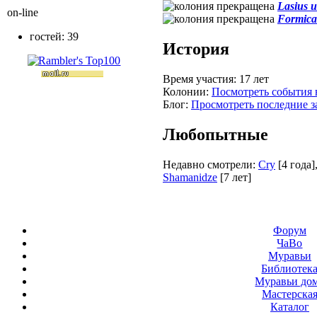
Lasius 
on-line
Formica 
гостей: 39
История
Время участия:
17 лет
Колонии:
Посмотреть события 
Блог:
Просмотреть последние з
Любопытные
Недавно смотрели:
Cry
[4 года]
Shamanidze
[7 лет]
Форум
ЧаВо
Муравьи
Библиотек
Муравьи до
Мастерска
Каталог