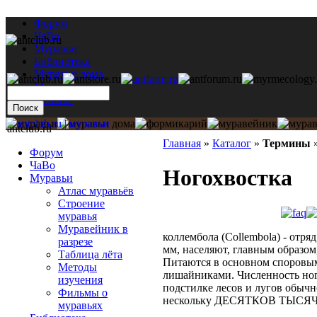
Форум
ЧаВо
Муравьи
Библиотека
Муравьи дома
Мастерская
Каталог
antclub.ru
Главная
»
Каталог
»
Термины
Форум
ЧаВо
Ногохвостка
Муравьи
Атлас муравьёв
Строение
муравья
Муравейник в
коллембола (Collembola) - отря
разрезе
мм, населяют, главным образом
Таблица лёта
Питаются в основном споровы
Методы
лишайниками. Численность но
изучения
подстилке лесов и лугов обычн
Фильмы о
нескольку ДЕСЯТКОВ ТЫСЯЧ 
муравьях