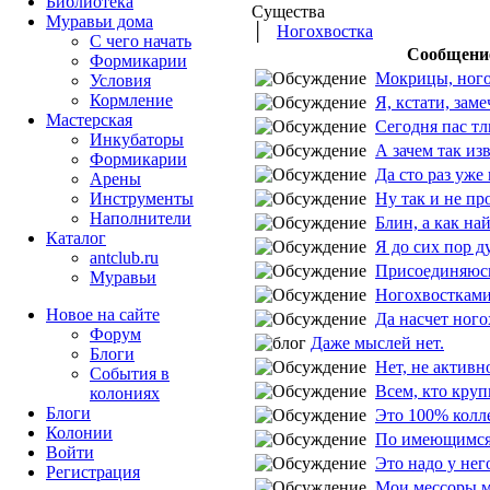
Библиотека
Существа
Муравьи дома
│
Ногохвостка
С чего начать
Сообщени
Формикарии
Мокрицы, ногох
Условия
Кормление
Я, кстати, замеч
Мастерская
Сегодня пас тлю
Инкубаторы
А зачем так изв
Формикарии
Да сто раз уже 
Арены
Ну так и не про 
Инструменты
Наполнители
Блин, а как най
Каталог
Я до сих пор ду
antclub.ru
Присоединяюсь 
Муравьи
Ногохвостками,
Новое на сайте
Да насчет ногох
Форум
Даже мыслей нет.
Блоги
Нет, не активно
События в
Всем, кто крупн
колониях
Блоги
Это 100% колле
Колонии
По имеющимся 
Войти
Это надо у него
Peгиcтpaция
Мои мессоры му