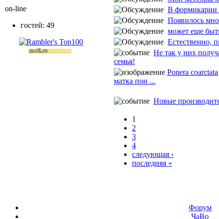
on-line
В формикарии о
Появилось мног
гостей: 49
может еще быт
Естественно, пр
Не так у них получ
семья!
Ponera coarctata
матка пон ...
Новые производит
1
2
3
4
следующая ›
последняя »
Форум
ЧаВо