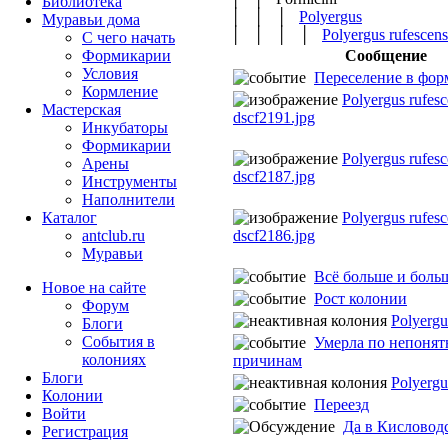
Библиотека
│ │ │
Polyergus
Муравьи дома
│ │ │ │
Polyergus rufescens
С чего начать
Сообщение
Формикарии
Условия
Переселение в фор
Кормление
Polyergus rufes
Мастерская
dscf2191.jpg
Инкубаторы
Формикарии
Polyergus rufes
Арены
dscf2187.jpg
Инструменты
Наполнители
Polyergus rufes
Каталог
dscf2186.jpg
antclub.ru
Муравьи
Всё больше и больш
Новое на сайте
Рост колонии
Форум
Polyergu
Блоги
События в
Умерла по непоня
колониях
причинам
Блоги
Polyergu
Колонии
Переезд
Войти
Да в Кисловодс
Peгиcтpaция
...