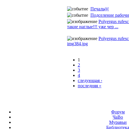
Печаль(((
Подселение рабочи
Polyergus rufes
такие наглые!!! уже чер ...
Polyergus rufes
img384.jpg
1
2
3
4
следующая ›
последняя »
Форум
ЧаВо
Муравьи
Библиотек