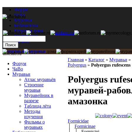
Форум
ЧаВо
Муравьи
Библиотека
Муравьи дома
Мастерская
Каталог
antclub.ru
Главная
»
Каталог
»
Муравьи
»
Форум
Polyergus
»
Polyergus rufescens
ЧаВо
Муравьи
Polyergus rufesc
Атлас муравьёв
Строение
муравей-рабов
муравья
Муравейник в
амазонка
разрезе
Таблица лёта
Методы
изучения
Formicidae
Фильмы о
│
Formicinae
муравьях
│ │ Formicini