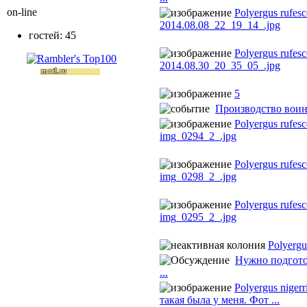
on-line
Polyergus rufes
2014.08.08_22_19_14_.jpg
гостей: 45
Polyergus rufes
2014.08.30_20_35_05_.jpg
5
Производство воин
Polyergus rufes
img_0294_2_.jpg
Polyergus rufes
img_0298_2_.jpg
Polyergus rufes
img_0295_2_.jpg
Polyergu
Нужно подгото
...
Polyergus niger
такая была у меня. Фот ...