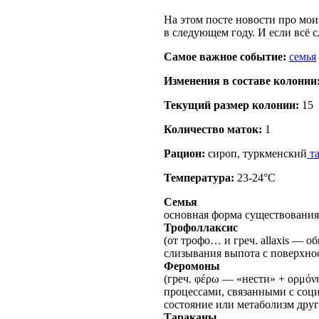
На этом посте новости про мои
в следующем году. И если всё с
Самое важное событие:
семья
Изменения в составе кoлонии
Текущий размер кoлонии:
15
Количество маток:
1
Рацион:
сироп, туркменский
та
Температура:
23-24°C
Семья
основная форма существования
Трофоллаксис
(от трофо… и греч. allaxis — 
слизывания выпота с поверхно
Феромоны
(греч. φέρω — «нести» + ορμό
процессами, связанными с со
состояние или метаболизм друг
Тараканы