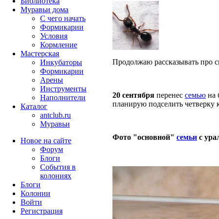
Библиотека
Муравьи дома
С чего начать
Формикарии
Условия
Кормление
Мастерская
Продолжаю рассказывать про св
Инкубаторы
Формикарии
Арены
Инструменты
20 сентября
перенес
семью
на 
Наполнители
планирую подселить четверку 
Каталог
antclub.ru
Муравьи
Фото "основной"
семьи
с ура
Новое на сайте
Форум
Блоги
События в
колониях
Блоги
Колонии
Войти
Peгиcтpaция