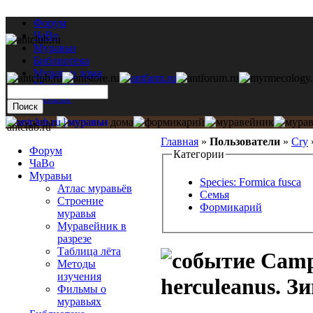
Форум
ЧаВо
Муравьи
Библиотека
Муравьи дома
Мастерская
Каталог
antclub.ru
Главная
»
Пользователи
»
Cry
Форум
Категории
ЧаВо
Муравьи
Species: Formica fusca
Атлас муравьёв
Семья
Строение
Формикарий
муравья
Муравейник в
разрезе
Таблица лёта
Campo
Методы
изучения
herculeanus. З
Фильмы о
муравьях