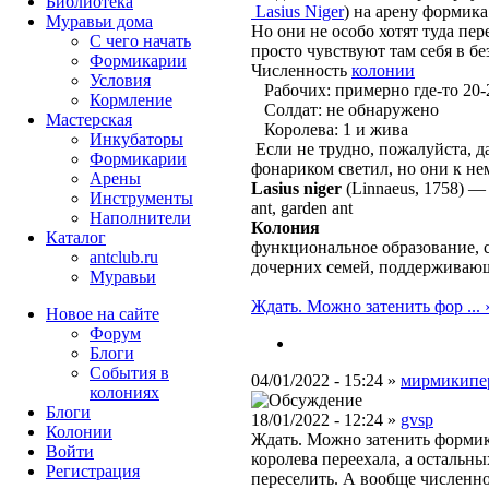
Библиотека
Lasius Niger
) на арену формика
Муравьи дома
Но они не особо хотят туда пер
С чего начать
просто чувствуют там себя в бе
Формикарии
Численность
колонии
Условия
Рабочих: примерно где-то 20-
Кормление
Солдат: не обнаружено
Мастерская
Королева: 1 и жива
Инкубаторы
Если не трудно, пожалуйста, да
Формикарии
фонариком светил, но они к не
Арены
Lasius niger
(Linnaeus, 1758)
Инструменты
ant, garden ant
Наполнители
Колония
Каталог
функциональное образование, 
antclub.ru
дочерних семей, поддерживаю
Муравьи
Ждать. Можно затенить фор ... 
Новое на сайте
Форум
Блоги
События в
04/01/2022 - 15:24 »
мирмикипе
колониях
Блоги
18/01/2022 - 12:24 »
gvsp
Колонии
Ждать. Можно затенить формик 
Войти
королева переехала, а остальн
Peгиcтpaция
переселить. А вообще численно