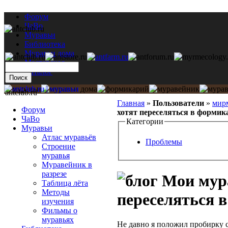
Форум
ЧаВо
Муравьи
Библиотека
Муравьи дома
Мастерская
Каталог
antclub.ru
Главная
»
Пользователи
»
мир
Форум
хотят переселяться в формик
ЧаВо
Категории
Муравьи
Атлас муравьёв
Проблемы
Строение
муравья
Муравейник в
разрезе
Мои мура
Таблица лёта
Методы
переселяться 
изучения
Фильмы о
муравьях
Не давно я положил пробирку 