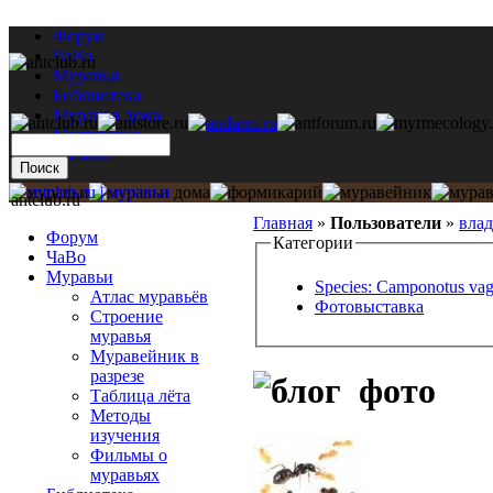
Форум
ЧаВо
Муравьи
Библиотека
Муравьи дома
Мастерская
Каталог
antclub.ru
Главная
»
Пользователи
»
влад
Форум
Категории
ЧаВо
Муравьи
Species: Camponotus va
Атлас муравьёв
Фотовыставка
Строение
муравья
Муравейник в
разрезе
фото
Таблица лёта
Методы
изучения
Фильмы о
муравьях