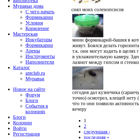
Библиотека
Муравьи дома
снял моих соленопсисов
С чего начать
Формикарии
Условия
Кормление
Мастерская
Инкубаторы
мини формикарий-башня в кот
Формикарии
живут. Боялся делать горизон
Арены
т.к. они могут ходить в щелях 
Инструменты
в увлажнительную камеру. Зде
Наполнители
лазиют между гипсом и стенко
Каталог
antclub.ru
Муравьи
Новое на сайте
сегодня дал кузнечика (саранчу
Форум
точно) осмотрел, клещей нету (
Блоги
что то они появили активность
События в
вечеру
колониях
Блоги
1
Колонии
2
Войти
следующая ›
Peгиcтpaция
последняя »