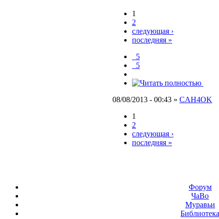
1
2
следующая ›
последняя »
_5
_5
08/08/2013 - 00:43 »
CAH4OK
1
2
следующая ›
последняя »
Форум
ЧаВо
Муравьи
Библиотек