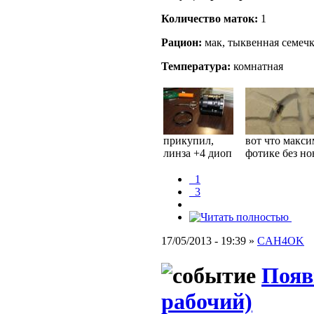
Количество маток:
1
Рацион:
мак, тыквенная семеч
Температура:
комнатная
прикупил,
вот что макс
линза +4 диоп
фотике без но
_1
_3
17/05/2013 - 19:39 »
CAH4OK
Появ
рабочий)