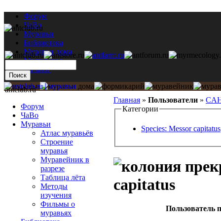
Форум
ЧаВо
Муравьи
Библиотека
Муравьи дома
Мастерская
Каталог
antclub.ru
Главная
»
Пользователи
»
CA
Форум
Категории
ЧаВо
Муравьи
Species: Messor capitatus
Атлас муравьёв
Строение
муравья
Муравейник в
разрезе
Таблица лёта
capitatus
Методы
изучения
Фильмы о
Пользователь п
муравьях