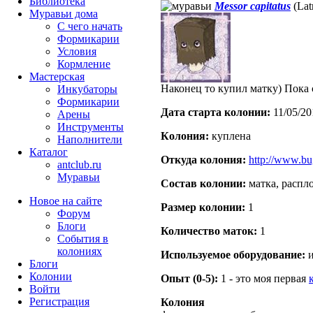
Библиотека
Messor capitatus
(Latr
Муравьи дома
С чего начать
Формикарии
Условия
Кормление
Мастерская
Наконец то купил матку) Пока 
Инкубаторы
Формикарии
Дата старта кoлонии:
11/05/20
Арены
Инструменты
Кoлония:
куплена
Наполнители
Каталог
Откуда кoлония:
http://www.bu
antclub.ru
Муравьи
Состав кoлонии:
матка, распл
Новое на сайте
Размер кoлонии:
1
Форум
Блоги
Количество маток:
1
События в
колониях
Используемое оборудование:
и
Блоги
Колонии
Опыт (0-5):
1 - это моя первая
Войти
Peгиcтpaция
Колония