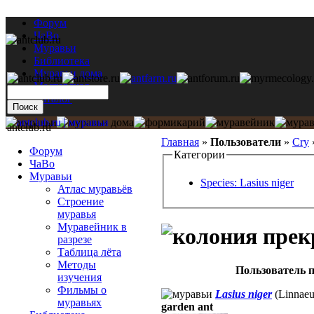
Форум
ЧаВо
Муравьи
Библиотека
Муравьи дома
Мастерская
Каталог
antclub.ru
Главная
»
Пользователи
»
Cry
Форум
Категории
ЧаВо
Муравьи
Species: Lasius niger
Атлас муравьёв
Строение
муравья
Муравейник в
разрезе
Таблица лёта
Методы
Пользователь п
изучения
Фильмы о
Lasius niger
(Linnaeu
муравьях
garden ant