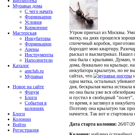
Библиотека
Муравьи дома
С чего начать
Формикарии
Условия
Кормление
Утром приехал из Москвы. Умот
Мастерская
матку, на днях прошелся хорош
Инкубаторы
спичечный коробок, приготовил 
Формикарии
бороздит мою квартиру. Разоча
Арены
рыскал и высматривал. Нашел 
Инструменты
она была с крыльями. Думаю, ч
Наполнители
дома, буквально на крыльце, н
Каталог
инкубатора крылатую, но не вы
antclub.ru
сайтах, что
нигеры
и
Муравьи
одна матка, остальных убивают.
Новое на сайте
дня, бескрылая матка истязала 
Форум
но она была уже вся обезображе
Блоги
и пустил в свободный "полет", 
События в
то время, я заглянул в инкубат
колониях
Поэтому она крылатую так прог
Блоги
начнется. Так вот и стартовала
Колонии
Дата старта кoлонии:
26/07/20
Войти
Peгиcтpaция
Кoлония:
найдена (случайно)