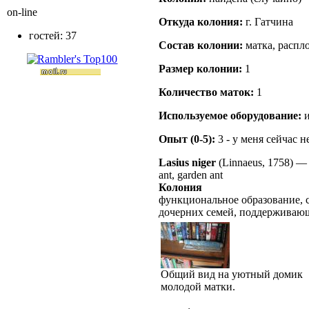
on-line
Откуда кoлония:
г. Гатчина
гостей: 37
Состав кoлонии:
матка, распл
Размер кoлонии:
1
Количество маток:
1
Используемое оборудование:
и
Опыт (0-5):
3 - у меня сейчас 
Lasius niger
(Linnaeus, 1758)
ant, garden ant
Колония
функциональное образование, 
дочерних семей, поддерживаю
Общий вид на уютный домик
молодой матки.