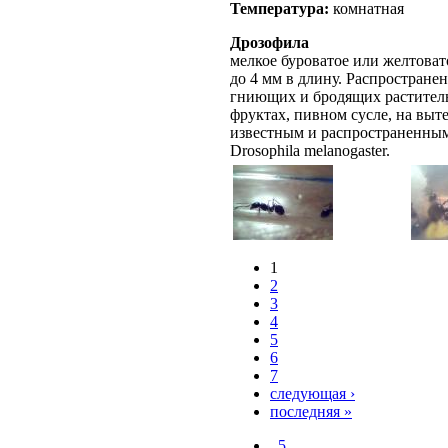
Температура:
комнатная
Дрозофила
мелкое буроватое или желтовато
до 4 мм в длину. Распростране
гниющих и бродящих раститель
фруктах, пивном сусле, на выт
известным и распространенным
Drosophila melanogaster.
1
2
3
4
5
6
7
следующая ›
последняя »
_5