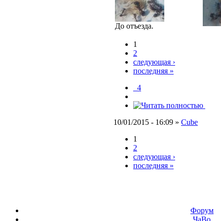
До отъезда.
1
2
следующая ›
последняя »
_4
10/01/2015 - 16:09 »
Cube
1
2
следующая ›
последняя »
Форум
ЧаВо