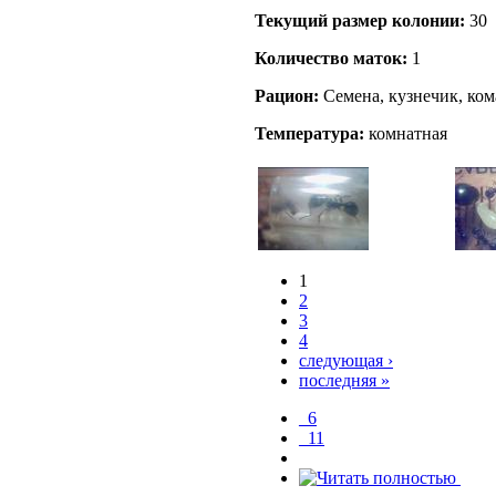
Текущий размер кoлонии:
30
Количество маток:
1
Рацион:
Семена, кузнечик, ком
Температура:
комнатная
1
2
3
4
следующая ›
последняя »
_6
_11