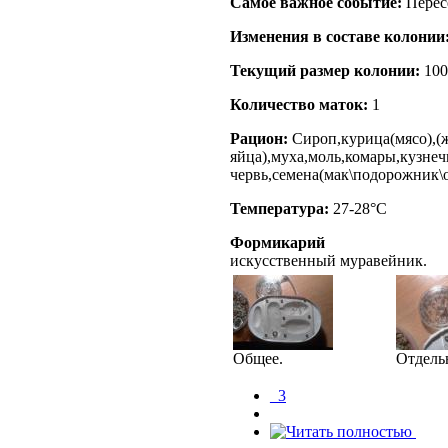
Самое важное событие:
Перес
Изменения в составе кoлонии
Текущий размер кoлонии:
100
Количество маток:
1
Рацион:
Сироп,курица(мясо),(
яйца),муха,моль,комары,кузне
червь,семена(мак\подорожник\
Температура:
27-28°C
Формикарий
искусственный муравейник.
Общее.
Отдель
_3