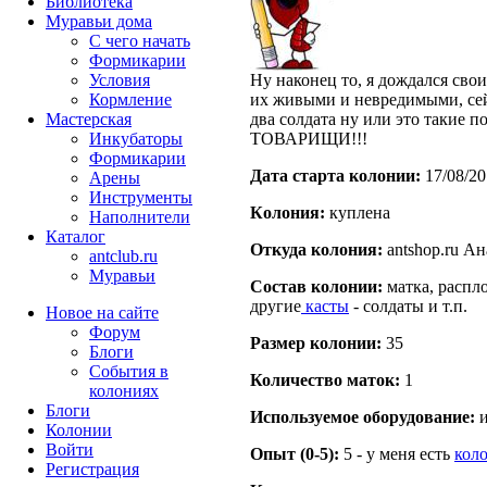
Библиотека
Муравьи дома
С чего начать
Формикарии
Условия
Ну наконец то, я дождался свои
Кормление
их живыми и невредимыми, сей
Мастерская
два солдата ну или это такие п
Инкубаторы
ТОВАРИЩИ!!!
Формикарии
Дата старта кoлонии:
17/08/20
Арены
Инструменты
Кoлония:
куплена
Наполнители
Каталог
Откуда кoлония:
antshop.ru Ан
antclub.ru
Муравьи
Состав кoлонии:
матка, распло
другие
касты
- солдаты и т.п.
Новое на сайте
Форум
Размер кoлонии:
35
Блоги
События в
Количество маток:
1
колониях
Блоги
Используемое оборудование:
и
Колонии
Войти
Опыт (0-5):
5 - у меня есть
кол
Peгиcтpaция