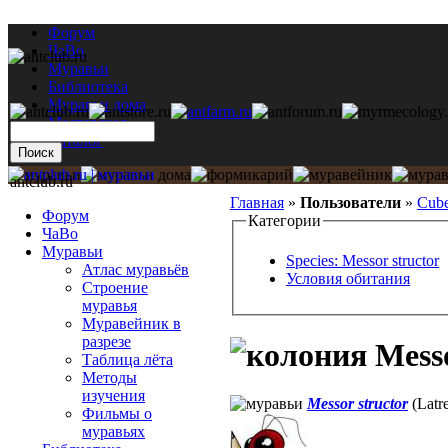
Форум
ЧаВо
Муравьи
Библиотека
Муравьи дома
Мастерская
Каталог
antclub.ru
Главная
»
Пользователи
»
Cub
Форум
Категории
ЧаВо
Муравьи
Species: Messor structor
Атлас муравьёв
Условия обитания
Строение
муравья
Муравейник в
разрезе
Messo
Таблица лёта
Методы
изучения
Messor structor
(Latre
Фильмы о
муравьях