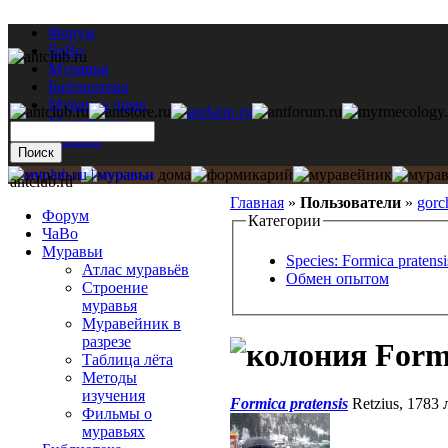
Форум
ЧаВо
Муравьи
Библиотека
Муравьи дома
Мастерская
Каталог
antclub.ru
Главная
»
Пользователи
»
gorc
Форум
Категории
ЧаВо
Муравьи
Species: Formica pratensi
Атлас муравьёв
Обмен опытом
Строение
муравья
Муравейник в
разрезе
Formi
Таблица лёта
Методы
изучения
Formica pratensis
Retzius, 1783
Фильмы о
муравьях