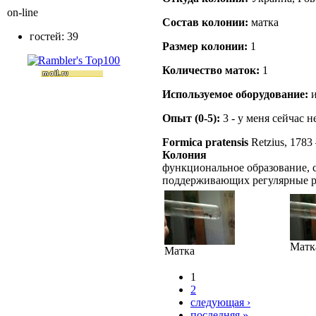
on-line
Состав кoлонии:
матка
гостей: 39
Размер кoлонии:
1
Количество маток:
1
Используемое оборудование:
и
Опыт (0-5):
3 - у меня сейчас 
Formica pratensis
Retzius, 1783
Колония
функциональное образование, с
поддерживающих регулярные 
Матк
Матка
1
2
следующая ›
последняя »