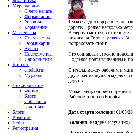
Библиотека
Муравьи дома
С чего начать
Формикарии
Условия
1 мая съездил в деревню на ша
Кормление
дороге. Прошел несколько метро
Мастерская
Вечером смотрел в интернете, 
Инкубаторы
похожа на
Formica pratensis
. Зн
Формикарии
попробовать стоит.
Арены
Инструменты
Это соцпаразит, нужно подсели
Наполнители
Подселял подтапливанием и по
Каталог
antclub.ru
Сначала, между рабочим и матк
Муравьи
друга, матка щупала муравья ус
дерутся.
Новое на сайте
Форум
Может неправильно определил 
Блоги
Рабочие точно из Formica.
События в
колониях
Блоги
Дата старта кoлонии:
01/05/20
Колонии
Кoлония:
найдена (случайно)
Войти
Peгиcтpaция
Откуда кoлония:
Украина, Ров