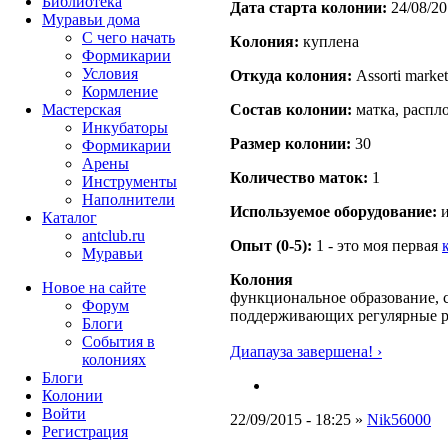
Библиотека
Дата старта кoлонии:
24/08/20
Муравьи дома
С чего начать
Кoлония:
куплена
Формикарии
Условия
Откуда кoлония:
Assorti market
Кормление
Мастерская
Состав кoлонии:
матка, распл
Инкубаторы
Размер кoлонии:
30
Формикарии
Арены
Количество маток:
1
Инструменты
Наполнители
Используемое оборудование:
и
Каталог
antclub.ru
Опыт (0-5):
1 - это моя первая
Муравьи
Колония
Новое на сайте
функциональное образование, с
Форум
поддерживающих регулярные 
Блоги
События в
Диапауза завершена! ›
колониях
Блоги
Колонии
Войти
22/09/2015 - 18:25 »
Nik56000
Peгиcтpaция