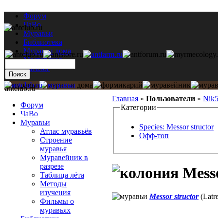
Форум
ЧаВо
Муравьи
Библиотека
Муравьи дома
Мастерская
Каталог
antclub.ru
Главная
»
Пользователи
»
Nik
Форум
Категории
ЧаВо
Муравьи
Species: Messor structor
Атлас муравьёв
Офф-топ
Строение
муравья
Муравейник в
разрезе
Messo
Таблица лёта
Методы
изучения
Messor structor
(Latre
Фильмы о
муравьях