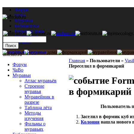
Форум
ЧаВо
Муравьи
Библиотека
Муравьи дома
Мастерская
Каталог
antclub.ru
Главная
»
Пользователи
»
Vasi
Форум
Переселил в формикарий
ЧаВо
Муравьи
Formi
Атлас муравьёв
Строение
в формикарий
муравья
Муравейник в
разрезе
Пользователь п
Таблица лёта
Методы
Заселил в формик куб из
изучения
Колония
нашла нового в
Фильмы о
муравьях