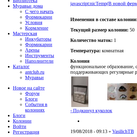
Библиотека
javascript:nicTemp(В новой ферм
Муравьи дома
С чего начать
Формикарии
Изменения в составе кoлонии
Условия
Кормление
Текущий размер кoлонии:
50
Мастерская
Инкубаторы
Количество маток:
1
Формикарии
Арены
Температура:
комнатная
Инструменты
Колония
Наполнители
функциональное образование, с
Каталог
поддерживающих регулярные 
antclub.ru
Муравьи
Новое на сайте
Форум
Блоги
События в
колониях
‹ Подкинул куколок
Блоги
Колонии
Войти
19/08/2018 - 09:13 »
VasilichТВ
Peгиcтpaция