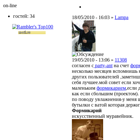
on-line
гостей: 34
18/05/2010 - 16:03 »
Lampa
19/05/2010 - 13:06 »
11308
согласен с
party-ant
на счет
фор
несколько месяцев вспомнишь 
других пользователей ,заметиш
себя лучшее.мой совет если хоч
маленьким
формикарием
,если
как если сбольшим (проектом).
по поводу увлажнения-у меня 
бутылки с ватой которая держит
Формикарий
искусственный муравейник.