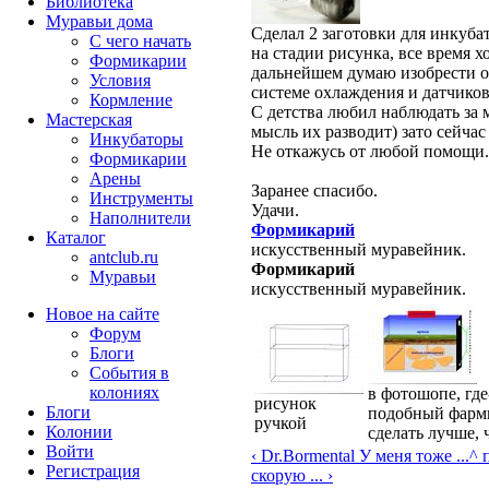
Библиотека
Муравьи дома
Сделал 2 заготовки для инкуб
С чего начать
на стадии рисунка, все время 
Формикарии
дальнейшем думаю изобрести 
Условия
системе охлаждения и датчиков
Кормление
С детства любил наблюдать за 
Мастерская
мысль их разводит) зато сейчас 
Инкубаторы
Не откажусь от любой помощи
Формикарии
Арены
Заранее спасибо.
Инструменты
Удачи.
Наполнители
Формикарий
Каталог
искусственный муравейник.
antclub.ru
Формикарий
Муравьи
искусственный муравейник.
Новое на сайте
Форум
Блоги
События в
колониях
в фотошопе, где
рисунок
Блоги
подобный фарми
ручкой
Колонии
сделать лучше, 
Войти
‹ Dr.Bormental У меня тоже ...
^ 
Peгиcтpaция
скорую ... ›