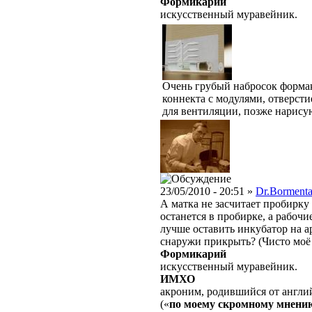
Формикарий
искусственный муравейник.
Очень грубый набросок формак
коннекта с модулями, отверсти
для вентиляции, позже нарисую
23/05/2010 - 20:51 »
Dr.Bormenta
А матка не засчитает пробирку
останется в пробирке, а рабочи
лучше оставить инкубатор на а
снаружи прикрыть? (Чисто мо
Формикарий
искусственный муравейник.
ИМХО
акроним, родившийся от англ
(«
по моему скромному мнени