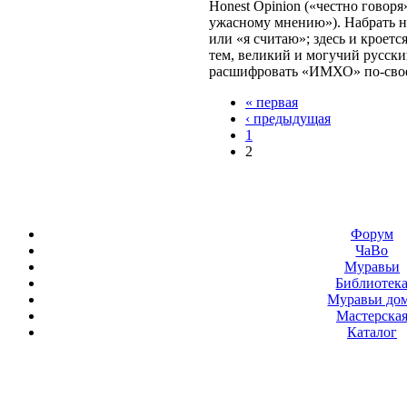
Honest Opinion («честно говоря»
ужасному мнению»). Набрать 
или «я считаю»; здесь и кроетс
тем, великий и могучий русски
расшифровать «ИМХО» по-свое
« первая
‹ предыдущая
1
2
Форум
ЧаВо
Муравьи
Библиотек
Муравьи до
Мастерска
Каталог