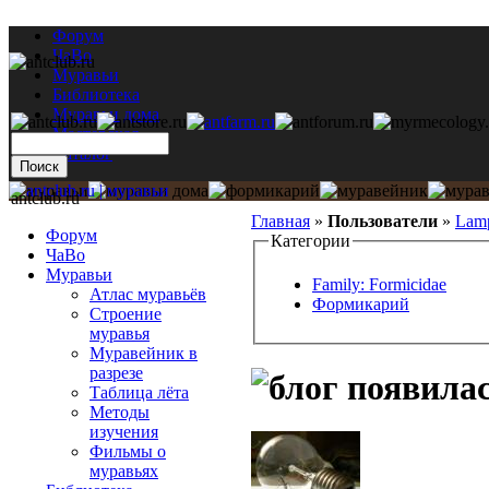
Форум
ЧаВо
Муравьи
Библиотека
Муравьи дома
Мастерская
Каталог
antclub.ru
Главная
»
Пользователи
»
Lam
Форум
Категории
ЧаВо
Муравьи
Family: Formicidae
Атлас муравьёв
Формикарий
Строение
муравья
Муравейник в
разрезе
появилас
Таблица лёта
Методы
изучения
Фильмы о
муравьях