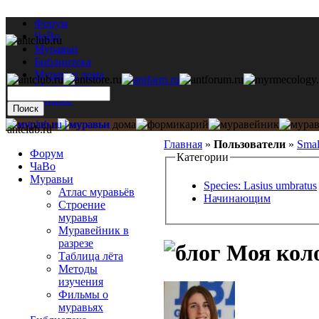
Форум
ЧаВо
Муравьи
Библиотека
Муравьи дома
Мастерская
Каталог
antclub.ru
Главная
»
Пользователи
»
Smal
Форум
Категории
ЧаВо
Муравьи
Species: Lasius umbratus
Атлас муравьёв
Начинающим
Строение
муравья
Муравейник в
разрезе
Моя коло
Таблица лёта
Методы
изучения
Фильмы о
муравьях