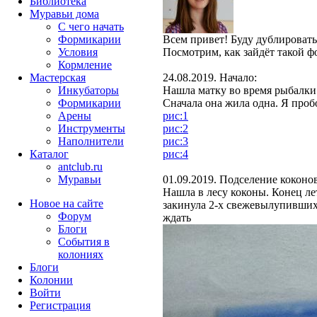
Библиотека
Муравьи дома
С чего начать
Формикарии
Всем привет! Буду дублировать
Условия
Посмотрим, как зайдёт такой ф
Кормление
Мастерская
24.08.2019. Начало:
Инкубаторы
Нашла матку во время рыбалки 
Формикарии
Сначала она жила одна. Я проб
Арены
рис:1
Инструменты
рис:2
Наполнители
рис:3
Каталог
рис:4
antclub.ru
Муравьи
01.09.2019. Подселение коконов
Нашла в лесу коконы. Конец ле
Новое на сайте
закинула 2-х свежевылупившихс
Форум
ждать
Блоги
События в
колониях
Блоги
Колонии
Войти
Peгиcтpaция