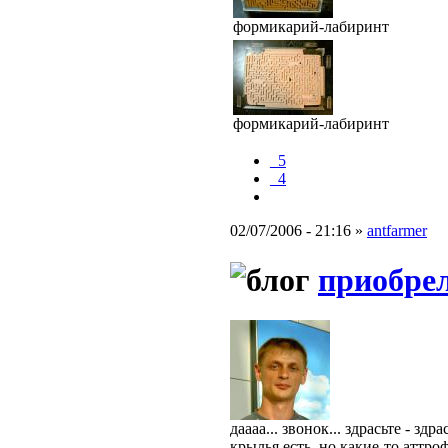
формикарий-лабиринт
формикарий-лабиринт
_5
_4
02/07/2006 - 21:16 »
antfarmer
приобрел
даааа... звонок... здрасьте - з
крылья есть, но какие-то аттро