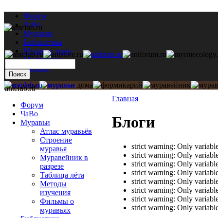
Форум
ЧаВо
Муравьи
Библиотека
Муравьи дома
Мастерская
Каталог
antclub.ru
Главная
Форум
ЧаВо
Блоги
Муравьи
Атлас муравьёв
Строение
strict warning: Only variab
муравья
strict warning: Only variab
Муравейник в
strict warning: Only variab
разрезе
strict warning: Only variab
Таблица лёта
strict warning: Only variab
Методы
strict warning: Only variab
изучения
strict warning: Only variab
Фильмы о
strict warning: Only variab
муравьях