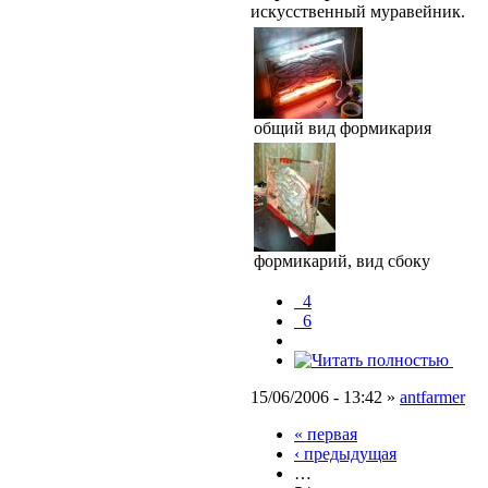
искусственный муравейник.
общий вид формикария
формикарий, вид сбоку
_4
_6
15/06/2006 - 13:42 »
antfarmer
« первая
‹ предыдущая
…