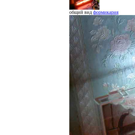
общий вид
формикария