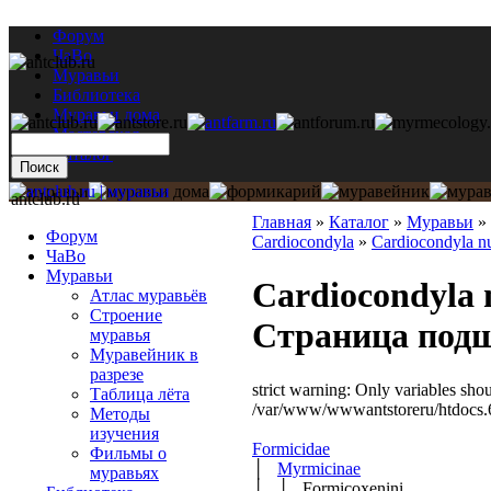
Форум
ЧаВо
Муравьи
Библиотека
Муравьи дома
Мастерская
Каталог
antclub.ru
Главная
»
Каталог
»
Муравьи
»
Форум
Cardiocondyla
»
Cardiocondyla n
ЧаВо
Муравьи
Cardiocondyla 
Атлас муравьёв
Строение
Страница под
муравья
Муравейник в
разрезе
strict warning: Only variables sho
Таблица лёта
/var/www/wwwantstoreru/htdocs.6/
Методы
изучения
Formicidae
Фильмы о
│
Myrmicinae
муравьях
│ │ Formicoxenini