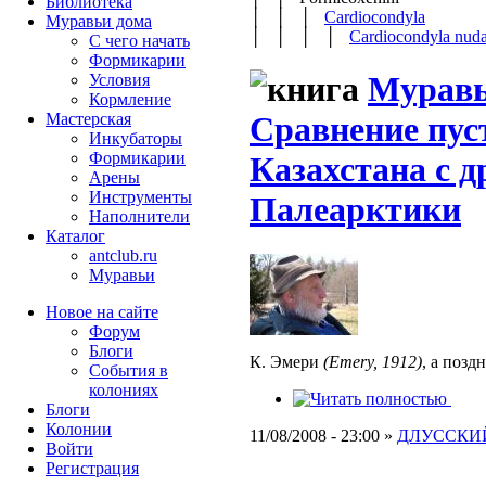
Библиотека
│ │ │
Cardiocondyla
Муравьи дома
│ │ │ │
Cardiocondyla nud
С чего начать
Формикарии
Муравь
Условия
Кормление
Мастерская
Сравнение пус
Инкубаторы
Формикарии
Казахстана с 
Арены
Инструменты
Палеарктики
Наполнители
Каталог
antclub.ru
Муравьи
Новое на сайте
Форум
Блоги
К. Эмери
(Emery, 1912)
, а позд
События в
колониях
Блоги
Колонии
11/08/2008 - 23:00 »
ДЛУССКИЙ
Войти
Peгиcтpaция