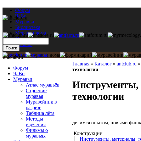
Форум
ЧаВо
Муравьи
Библиотека
Муравьи дома
Мастерская
Каталог
antclub.ru
Главная
»
Каталог
»
antclub.ru
Форум
технологии
ЧаВо
Муравьи
Инструменты,
Атлас муравьёв
Строение
технологии
муравья
Муравейник в
разрезе
Таблица лёта
Методы
делимся опытом, новыми фишк
изучения
Фильмы о
.Конструкции
муравьях
│
Инструменты, материалы, т