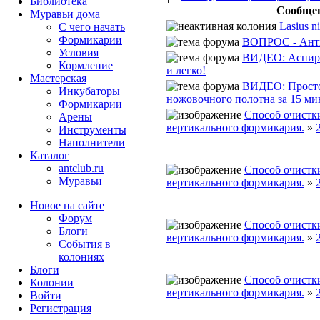
Библиотека
Сообще
Муравьи дома
Lasius n
С чего начать
Формикарии
ВОПРОС - Ант
Условия
ВИДЕО: Аспира
Кормление
и легко!
Мастерская
ВИДЕО: Просто
Инкубаторы
ножовочного полотна за 15 ми
Формикарии
Способ очистки
Арены
вертикального формикария.
»
Инструменты
Наполнители
Каталог
antclub.ru
Способ очистки
Муравьи
вертикального формикария.
»
Новое на сайте
Форум
Способ очистки
Блоги
вертикального формикария.
»
События в
колониях
Блоги
Способ очистки
Колонии
вертикального формикария.
»
Войти
Peгиcтpaция