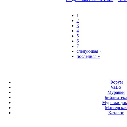
1
2
3
4
5
6
7
следующая ›
последняя »
Форум
ЧаВо
Муравьи
Библиотек
Муравьи до
Мастерска
Каталог