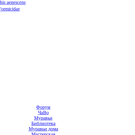
his aenescens
Formicidae
Форум
ЧаВо
Муравьи
Библиотека
Муравьи дома
Мастерская