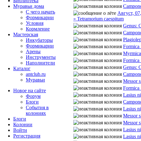
Библиотека
Campono
Муравьи дома
С чего начать
Август, 07
Формикарии
» Tetramorium caespitum
Условия
Genus: 
Кормление
Camponot
Мастерская
Plagiole
Инкубаторы
Формикарии
Formica 
Арены
Myrmica
Инструменты
Formica 
Наполнители
Genus: 
Каталог
Camponot
antclub.ru
Муравьи
Messor s
Formica 
Новое на сайте
Lasius n
Форум
Camponot
Блоги
События в
Lasius n
колониях
Messor s
Блоги
Messor s
Колонии
Lasius n
Войти
Peгиcтpaция
Lasius n