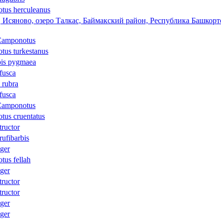
tus herculeanus
, Исяново, озеро Талкас, Баймакский район, Республика Башкорт
Camponotus
us turkestanus
pis pygmaea
fusca
 rubra
fusca
Camponotus
us cruentatus
tructor
rufibarbis
iger
us fellah
iger
tructor
tructor
iger
iger