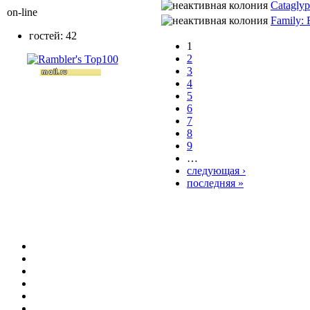
Cataglyp
on-line
Family: 
гостей: 42
1
2
3
4
5
6
7
8
9
…
следующая ›
последняя »