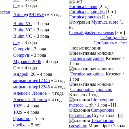
Cry
» 3 года
Formica lemani
[2 н.]
Formica gagatoides
[1 н.]
остан
Artemy(PHONE)
» 3 года
Formica pratensis
[1 н.]
Myrmica rubra
[1
Bluhn VC
» 3 года
н.]
Bluhn VC
» 3 года
Crematogaster osakensis
[3 н.]
Bluhn VC
» 3 года
Таблица лёта
Cry
» 3 года
Сообщить о лёте
новые колонии
Compvir
» 3 года
Compvir
» 3 года
Formica sanguinea
Kroenen /
Муравей 2006
» 4 года
1 год
Cry
» 4 года
Formica sanguinea
Kroenen /
Андрей_26
» 4 года
1 год
мирмикипер12345
» 4 года
мирмикипер12345
» 4 года
Camponotus japonicus
Алексей_Леонов
» 4 года
Kroenen / 1 год
Алексей_Леонов
» 4 года
Liometopum
microce ...
zh / 1 год - [1]
1029
» 4 года
Camponotus
1029
» 4 года
herculeanus
Cry / 2 года - [2]
Quantom
» 5 лет
Tetramorium
quelixe
» 5 лет
caespitum
Mipmikiper / 3 года