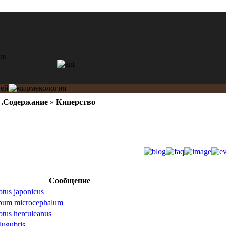
»
.Содержание
»
Киперство
Сообщение
tus japonicus
pum microcephalum
tus herculeanus
lugubris