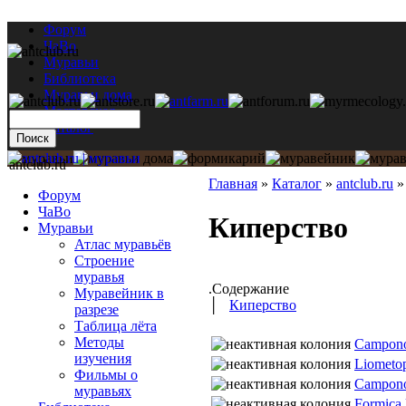
Форум
ЧаВо
Муравьи
Библиотека
Муравьи дома
Мастерская
Каталог
antclub.ru
Главная
»
Каталог
»
antclub.ru
Форум
ЧаВо
Киперство
Муравьи
Атлас муравьёв
Строение
муравья
.Содержание
Муравейник в
│
Киперство
разрезе
Таблица лёта
Методы
Campono
изучения
Liometo
Фильмы о
Campono
муравьях
Formica 