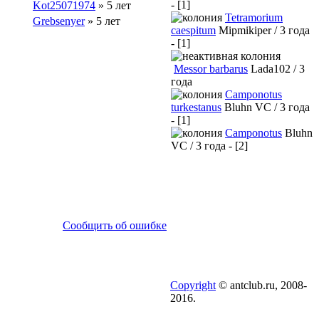
- [1]
Kot25071974
» 5 лет
Tetramorium
Grebsenyer
» 5 лет
caespitum
Mipmikiper / 3 года
- [1]
Messor barbarus
Lada102 / 3
года
Camponotus
turkestanus
Bluhn VC / 3 года
- [1]
Camponotus
Bluhn
VC / 3 года - [2]
Сообщить об ошибке
Copyright
© antclub.ru, 2008-
2016.