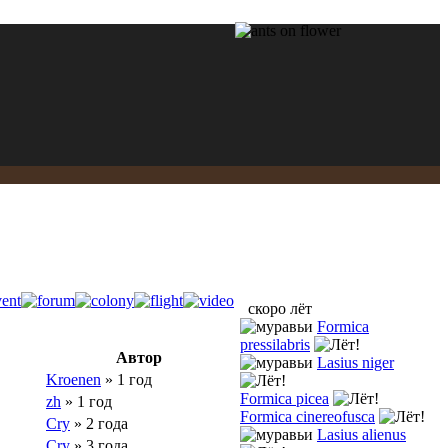
скоро лёт
Formica
pressilabris
Автор
Lasius niger
Kroenen
» 1 год
Formica picea
zh
» 1 год
Formica cinereofusca
Cry
» 2 года
Lasius alienus
Cry
» 3 года