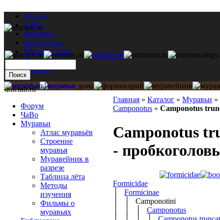
Форум
ЧаВо
Муравьи
Библиотека
Муравьи дома
Мастерская
Каталог
antclub.ru
Главная
»
Каталог
»
Муравьи
»
Форум
Camponotus
»
Camponotus trun
ЧаВо
Муравьи
Camponotus tru
Атлас муравьёв
Строение
- пробкоголов
муравья
Муравейник в
разрезе
Таблица лёта
Formicidae
Методы
│
Formicinae
изучения
│ │ Camponotini
Фильмы о
│ │ │
Camponotus
муравьях
│ │ │ │
Camponotus trunca