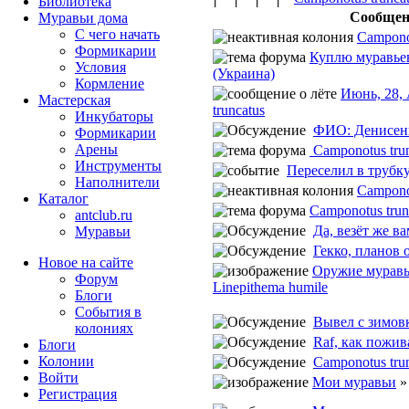
Библиотека
Сообщен
Муравьи дома
С чего начать
Camponot
Формикарии
Куплю муравьев
Условия
(Украина)
Кормление
Июнь, 28,
Мастерская
truncatus
Инкубаторы
ФИО: Денисенк
Формикарии
Арены
Camponotus tru
Инструменты
Переселил в трубку
Наполнители
Camponot
Каталог
Camponotus trun
antclub.ru
Да, везёт же в
Муравьи
Гекко, планов о
Новое на сайте
Оружие муравь
Форум
Linepithema humile
Блоги
События в
Вывел с зимовк
колониях
Raf, как пожив
Блоги
Колонии
Camponotus trunc
Войти
Мои муравьи
Peгиcтpaция