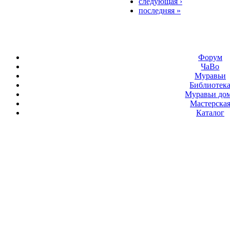
следующая ›
последняя »
Форум
ЧаВо
Муравьи
Библиотек
Муравьи до
Мастерска
Каталог