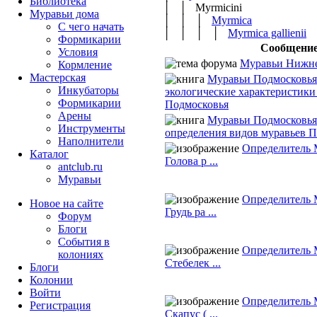
Библиотека
│ │ Myrmicini
Муравьи дома
│ │ │
Myrmica
С чего начать
│ │ │ │
Myrmica gallienii
Формикарии
Сообщени
Условия
Муравьи Нижне
Кормление
Мастерская
Муравьи Подмосковья
Инкубаторы
экологические характеристики
Формикарии
Подмосковья
Арены
Муравьи Подмосковья
Инструменты
определения видов муравьев 
Наполнители
Определитель 
Каталог
Голова р ...
antclub.ru
Муравьи
Определитель 
Новое на сайте
Грудь ра ...
Форум
Блоги
События в
Определитель 
колониях
Стебелек ...
Блоги
Колонии
Войти
Определитель 
Peгиcтpaция
Скапус ( ...