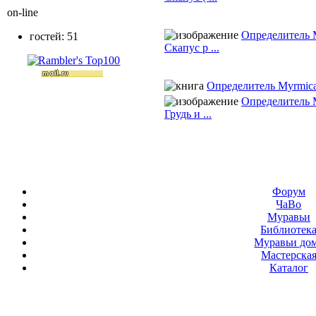
on-line
Определитель 
гостей: 51
Скапус р ...
Определитель Myrmic
Определитель 
Грудь и ...
Форум
ЧаВо
Муравьи
Библиотек
Муравьи до
Мастерска
Каталог