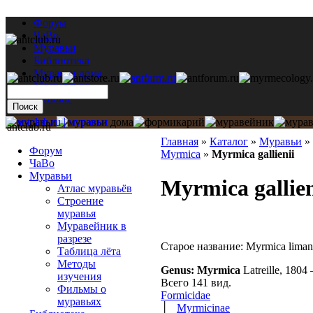
Форум
ЧаВо
Муравьи
Библиотека
Муравьи дома
Мастерская
Каталог
antclub.ru
Главная
»
Каталог
»
Муравьи
»
Форум
Myrmica
»
Myrmica gallienii
ЧаВо
Муравьи
Myrmica gallien
Атлас муравьёв
Строение
муравья
Муравейник в
разрезе
Старое название: Myrmica limani
Таблица лёта
Методы
Genus: Myrmica
Latreille, 1804
изучения
Всего 141 вид.
Фильмы о
Formicidae
муравьях
│
Myrmicinae