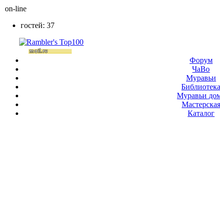
on-line
гостей: 37
Форум
ЧаВо
Муравьи
Библиотек
Муравьи до
Мастерска
Каталог