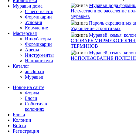
Библиотека
Муравьи рода формик
Муравьи дома
Искусственное расселение пол
С чего начать
муравьев
Формикарии
Условия
Пароль скрещенных а
Кормление
Укрощение строптивых
Мастерская
Муравей, семья, коло
Инкубаторы
СЛОВАРЬ МИРМЕКОЛОГИ
Формикарии
ТЕРМИНОВ
Арены
Муравей, семья, коло
Инструменты
ИСПОЛЬЗОВАНИЕ ПОЛЕЗН
Наполнители
Каталог
antclub.ru
Муравьи
Новое на сайте
Форум
Блоги
События в
колониях
Блоги
Колонии
Войти
Peгиcтpaция