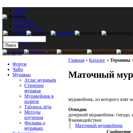
Форум
ЧаВо
Муравьи
Библиотека
Муравьи дома
Мастерская
Каталог
antclub.ru
Главная
»
Каталог
»
Термины
Форум
ЧаВо
Маточный мур
Муравьи
Атлас муравьёв
Строение
муравья
Муравейник в
муравейник, из которого взят
разрезе
Таблица лёта
Отводок
Методы
дочерний муравейник: гнездо, 
изучения
Взаимодействие
Фильмы о
│
Маточный муравейник
муравьях
Сообщение