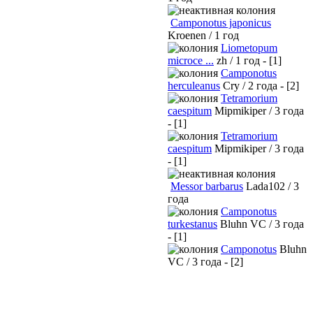
Camponotus japonicus
Kroenen / 1 год
Liometopum
microce ...
zh / 1 год - [1]
Camponotus
herculeanus
Cry / 2 года - [2]
Tetramorium
caespitum
Mipmikiper / 3 года
- [1]
Tetramorium
caespitum
Mipmikiper / 3 года
- [1]
Messor barbarus
Lada102 / 3
года
Camponotus
turkestanus
Bluhn VC / 3 года
- [1]
Camponotus
Bluhn
VC / 3 года - [2]