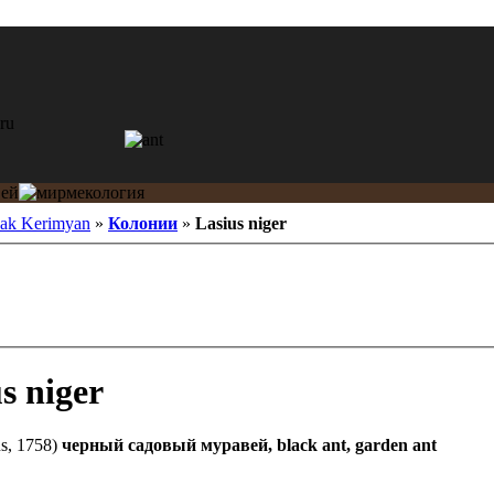
ak Kerimyan
»
Колонии
»
Lasius niger
s niger
s, 1758)
черный садовый муравей, black ant, garden ant