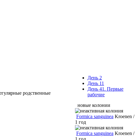
День 2
День 11
День 41. Первые
регулярные родственные
рабочие
новые колонии
Formica sanguinea
Kroenen /
1 год
Formica sanguinea
Kroenen /
1 год