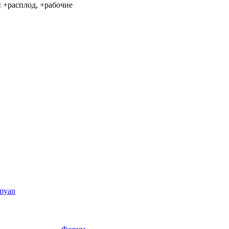
:
+расплод, +рабочие
myan