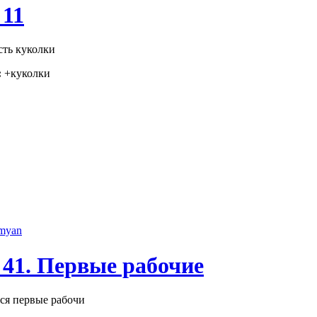
 11
сть куколки
:
+куколки
imyan
 41. Первые рабочие
ся первые рабочи