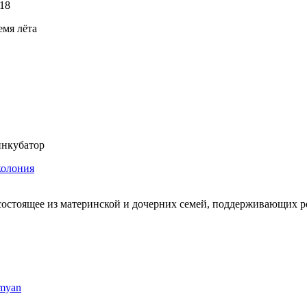
18
емя лёта
нкубатор
колония
состоящее из материнской и дочерних семей, поддерживающих 
imyan