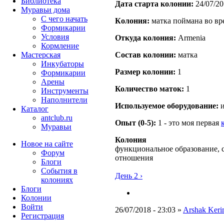
Библиотека
Дата старта кoлонии:
24/07/20
Муравьи дома
С чего начать
Кoлония:
матка поймана во вр
Формикарии
Условия
Откуда кoлония:
Armenia
Кормление
Мастерская
Состав кoлонии:
матка
Инкубаторы
Размер кoлонии:
1
Формикарии
Арены
Количество маток:
1
Инструменты
Наполнители
Используемое оборудование:
и
Каталог
antclub.ru
Опыт (0-5):
1 - это моя первая
Муравьи
Колония
Новое на сайте
функциональное образование, 
Форум
отношения
Блоги
События в
День 2 ›
колониях
Блоги
Колонии
Войти
26/07/2018 - 23:03 »
Arshak Ker
Peгиcтpaция