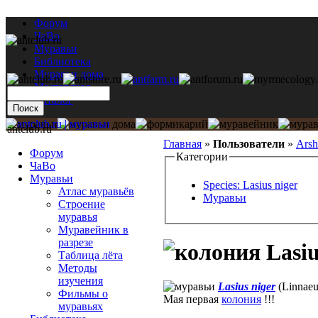
Форум
ЧаВо
Муравьи
Библиотека
Муравьи дома
Мастерская
Каталог
antclub.ru
Главная
»
Пользователи
»
Arsh
Форум
Категории
ЧаВо
Муравьи
Species: Lasius niger
Атлас муравьёв
Муравьи
Строение
муравья
Муравейник в
разрезе
Lasiu
Таблица лёта
Методы
изучения
Lasius niger
(Linnaeu
Фильмы о
Мая первая
колония
!!!
муравьях