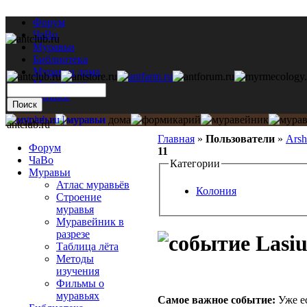
Форум
ЧаВо
Муравьи
Библиотека
Муравьи дома
Мастерская
Каталог
antclub.ru
Главная
»
Пользователи
»
Arsh
Форум
11
ЧаВо
Категории
Муравьи
Атлас муравьёв
Колония
Строение
муравья
Муравейник в
разрезе
Lasiu
Таблица лёта
Методы
изучения
Фильмы о
муравьях
Самое важное событие:
Уже е