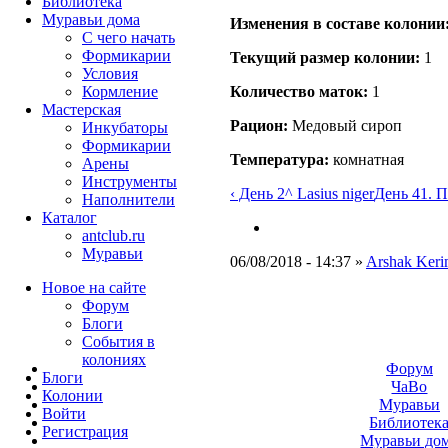
Библиотека
Муравьи дома
Изменения в составе кoлонии
С чего начать
Формикарии
Текущий размер кoлонии:
1
Условия
Кормление
Количество маток:
1
Мастерская
Рацион:
Медовый сироп
Инкубаторы
Формикарии
Температура:
комнатная
Арены
Инструменты
‹ День 2
^ Lasius niger
День 41. П
Наполнители
Каталог
antclub.ru
Муравьи
06/08/2018 - 14:37 »
Arshak Ker
Новое на сайте
Форум
Блоги
События в
колониях
Форум
Блоги
ЧаВо
Колонии
Муравьи
Войти
Библиотек
Peгиcтpaция
Муравьи до