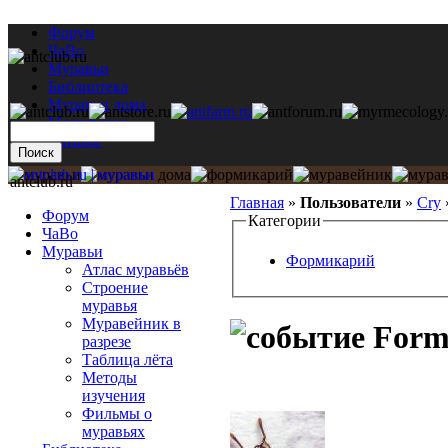
Форум
ЧаВо
Муравьи
Библиотека
Муравьи дома
Мастерская
Каталог
antclub.ru
Главная
»
Пользователи
»
Cry
Форум
Категории
ЧаВо
Муравьи
Формикарий
Атлас муравьёв
Строение
муравья
Муравейник в
Formi
разрезе
Таблица лёта
Методы
изучения
Фильмы о
муравьях