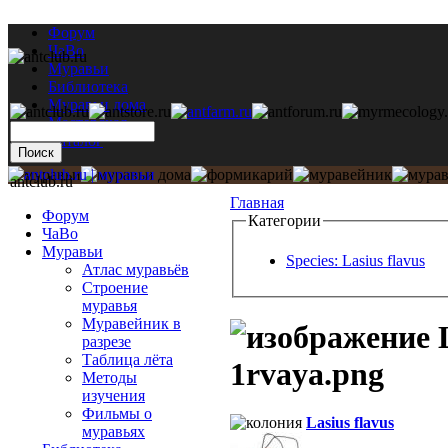
Форум
ЧаВо
Муравьи
Библиотека
Муравьи дома
Мастерская
Каталог
antclub.ru
Главная
Форум
Категории
ЧаВо
Муравьи
Species: Lasius flavus
Атлас муравьёв
Строение
муравья
Муравейник в
L
разрезе
Таблица лёта
1rvaya.png
Методы
изучения
Фильмы о
Lasius flavus
муравьях