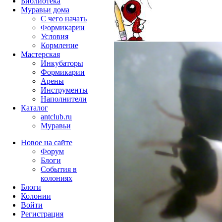
Библиотека
Муравьи дома
С чего начать
Формикарии
Условия
Кормление
Мастерская
Инкубаторы
Формикарии
Арены
Инструменты
Наполнители
Каталог
antclub.ru
Муравьи
Новое на сайте
Форум
Блоги
События в
колониях
Блоги
Колонии
Войти
Peгиcтpaция