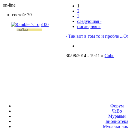
on-line
1
2
гостей: 39
3
следующая ›
последняя »
‹ Так вот в том то и пробле ...
От
30/08/2014 - 19:11 »
Cube
Форум
ЧаВо
Муравьи
Библиотек
Муравьи до