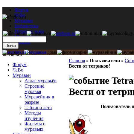
Форум
ЧаВо
Муравьи
Библиотека
Муравьи дома
Мастерская
Каталог
antclub.ru
Главная
»
Пользователи
»
Cub
Форум
Вести от тетриков!
ЧаВо
Муравьи
Tetra
Атлас муравьёв
Строение
Вести от тетри
муравья
Муравейник в
разрезе
Пользователь п
Таблица лёта
Методы
изучения
Фильмы о
муравьях