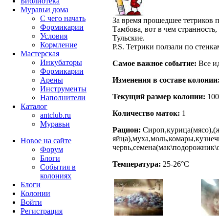
Библиотека
Муравьи дома
С чего начать
За время прошедшее тетриков п
Формикарии
Тамбова, вот в чем странность,
Условия
Тульские.
Кормление
P.S. Тетрики ползали по стенка
Мастерская
Инкубаторы
Самое важное событие:
Все и
Формикарии
Изменения в составе кoлонии
Арены
Инструменты
Текущий размер кoлонии:
100
Наполнители
Каталог
Количество маток:
1
antclub.ru
Муравьи
Рацион:
Сироп,курица(мясо),(
яйца),муха,моль,комары,кузне
Новое на сайте
червь,семена(мак\подорожник\
Форум
Блоги
Температура:
25-26°C
События в
колониях
Блоги
Колонии
Войти
Peгиcтpaция