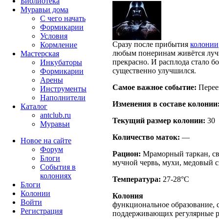
Библиотека
Муравьи дома
С чего начать
Формикарии
Условия
Сразу после прибытия
колонии
Кормление
любым понеринам живётся лучш
Мастерская
прекрасно. И расплода стало б
Инкубаторы
существенно улучшился.
Формикарии
Арены
Самое важное событие:
Перее
Инструменты
Наполнители
Изменения в составе кoлонии
Каталог
antclub.ru
Текущий размер кoлонии:
30
Муравьи
Количество маток:
—
Новое на сайте
Форум
Рацион:
Мраморный таркан, св
Блоги
мучной червь, мухи, медовый с
События в
колониях
Температура:
27-28°C
Блоги
Колонии
Колония
Войти
функциональное образование, с
Peгиcтpaция
поддерживающих регулярные 