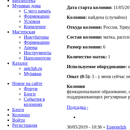
Библиотека
Муравьи дома
Дата старта кoлонии:
11/05/20
С чего начать
Формикарии
Кoлония:
найдена (случайно)
Условия
Кормление
Откуда кoлония:
Россия, Удмур
Мастерская
Инкубаторы
Состав кoлонии:
матка, распло
Формикарии
Размер кoлонии:
6
Арены
Инструменты
Количество маток:
1
Наполнители
Каталог
Используемое оборудование:
и
antclub.ru
Муравьи
Опыт (0-5):
3 - у меня сейчас 
Новое на сайте
Колония
Форум
функциональное образование, с
Блоги
поддерживающих регулярные 
События в
колониях
Подсадка ›
Блоги
Колонии
Войти
Peгиcтpaция
30/05/2019 - 10:36 »
EugeneIzh