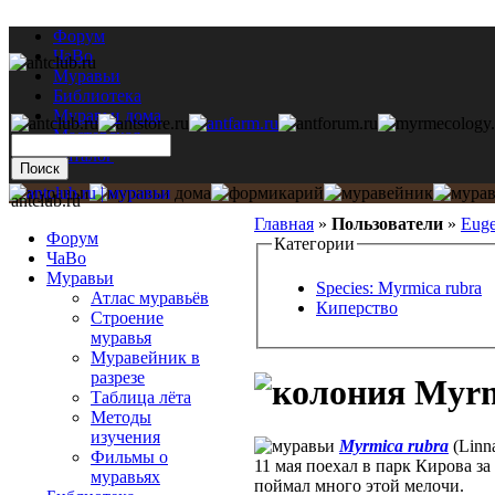
Форум
ЧаВо
Муравьи
Библиотека
Муравьи дома
Мастерская
Каталог
antclub.ru
Главная
»
Пользователи
»
Euge
Форум
Категории
ЧаВо
Муравьи
Species: Myrmica rubra
Атлас муравьёв
Киперство
Строение
муравья
Муравейник в
разрезе
Myrm
Таблица лёта
Методы
изучения
Myrmica rubra
(Linn
Фильмы о
11 мая поехал в парк Кирова за
муравьях
поймал много этой мелочи.