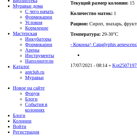
Библиотека
Текущий размер кoлонии:
15
Муравьи дома
С чего начать
Количество маток:
1
Формикарии
Условия
Рацион:
Сироп, знахарь, фрук
Кормление
Мастерская
Температура:
29-30°C
Инкубаторы
‹ Коконы
^ Cataglyphis aenescens
Формикарии
Арены
Инструменты
Наполнители
17/07/2021 - 08:14 »
Kot2507197
Каталог
antclub.ru
Муравьи
Новое на сайте
Форум
Блоги
События в
колониях
Блоги
Колонии
Войти
Peгиcтpaция