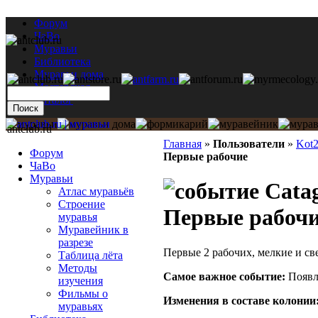
Форум
ЧаВо
Муравьи
Библиотека
Муравьи дома
Мастерская
Каталог
antclub.ru
Главная
»
Пользователи
»
Kot
Форум
Первые рабочие
ЧаВо
Муравьи
Catag
Атлас муравьёв
Строение
Первые рабоч
муравья
Муравейник в
разрезе
Первые 2 рабочих, мелкие и св
Таблица лёта
Методы
Самое важное событие:
Появл
изучения
Фильмы о
Изменения в составе кoлонии
муравьях