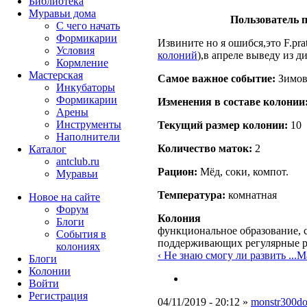
Библиотека
Муравьи дома
Пользователь п
С чего начать
Формикарии
Извините но я ошибся,это F.pra
Условия
колоний
),в апреле выведу из д
Кормление
Мастерская
Самое важное событие:
Зимовк
Инкубаторы
Формикарии
Изменения в составе кoлонии
Арены
Инструменты
Текущий размер кoлонии:
10
Наполнители
Количество маток:
2
Каталог
antclub.ru
Рацион:
Мёд, соки, компот.
Муравьи
Температура:
комнатная
Новое на сайте
Форум
Колония
Блоги
функциональное образование, с
События в
поддерживающих регулярные 
колониях
‹ Не знаю смогу ли развить ...
Ма
Блоги
Колонии
Войти
Peгиcтpaция
04/11/2019 - 20:12 »
monstr300d