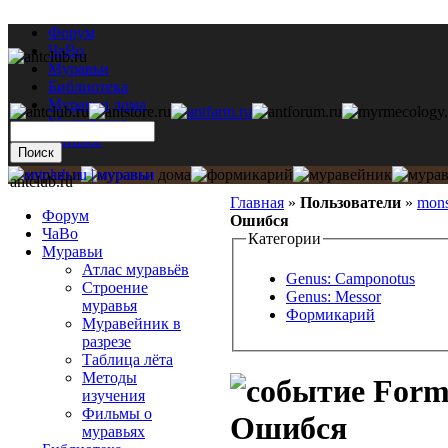
Форум
ЧаВо
Муравьи
Библиотека
Муравьи дома
Мастерская
Каталог
antclub.ru
Главная
»
Пользователи
»
mon
Форум
Ошибся
ЧаВо
Категории
Муравьи
Атлас муравьёв
Genus: Camponotus
Строение
Genus: Messor
муравья
Формикарий
Муравейник в
разрезе
Таблица лёта
Методы
Formi
изучения
Фильмы о
Ошибся
муравьях