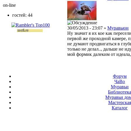
on-line
гостей: 44
30/05/2013 - 23:07 »
Муравьюн
Ну значит я их кое как пересел
первой же проходной камере, п
не думают продвигаться в глубь.
только не делал.., дальше не и
мой формик далеким от идеала,
Форум
ЧаВо
Муравьи
Библиотек
Муравьи до
Мастерска
Каталог