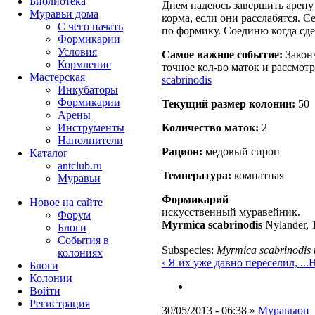
Библиотека
Днем надеюсь завершить арену 
Муравьи дома
корма, если они расслабятся. Се
С чего начать
по формику. Соединю когда сд
Формикарии
Условия
Самое важное событие:
Закон
Кормление
точное кол-во маток и рассмот
Мастерская
scabrinodis
Инкубаторы
Формикарии
Текущий размер кoлонии:
50
Арены
Количество маток:
2
Инструменты
Наполнители
Рацион:
медовый сироп
Каталог
antclub.ru
Температура:
комнатная
Муравьи
Формикарий
Новое на сайте
искусственный муравейник.
Форум
Myrmica scabrinodis
Nylander, 
Блоги
События в
Subspecies:
Myrmica scabrinodis 
колониях
‹ Я их уже давно переселил, ...
Н
Блоги
Колонии
Войти
Peгиcтpaция
30/05/2013 - 06:38 »
Муравьюн