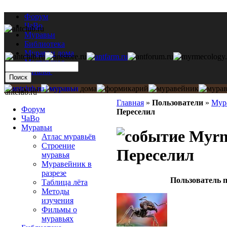
Форум
ЧаВо
Муравьи
Библиотека
Муравьи дома
Мастерская
Каталог
antclub.ru
Главная
»
Пользователи
»
Мур
Форум
Переселил
ЧаВо
Муравьи
Myrmi
Атлас муравьёв
Строение
Переселил
муравья
Муравейник в
разрезе
Пользователь п
Таблица лёта
Методы
изучения
Фильмы о
муравьях