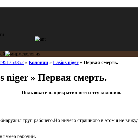
nt951753852
»
Колонии
»
Lasius niger
»
Первая смерть.
s niger » Первая смерть.
Пользователь прекратил вести эту колонию.
обнаружил труп рабочего.Но ничего страшного в этом я не вижу,
ня умер рабочий.