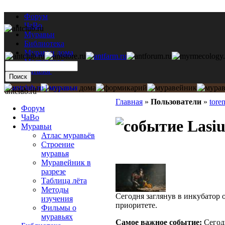
Форум
ЧаВо
Муравьи
Библиотека
Муравьи дома
Мастерская
Каталог
antclub.ru
Главная
»
Пользователи
»
tore
Форум
ЧаВо
Lasiu
Муравьи
Атлас муравьёв
Строение
муравья
Муравейник в
разрезе
Таблица лёта
Методы
Сегодня заглянув в инкубатор 
изучения
приоритете.
Фильмы о
муравьях
Самое важное событие:
Сегод