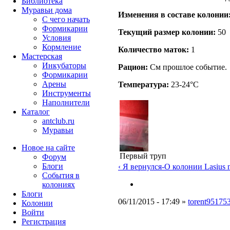
Библиотека
Муравьи дома
Изменения в составе кoлонии
С чего начать
Формикарии
Текущий размер кoлонии:
50
Условия
Кормление
Количество маток:
1
Мастерская
Инкубаторы
Рацион:
См прошлое событие.
Формикарии
Арены
Температура:
23-24°C
Инструменты
Наполнители
Каталог
antclub.ru
Муравьи
Новое на сайте
Первый труп
Форум
Блоги
‹ Я вернулся-О колонии Lasius n
События в
колониях
Блоги
06/11/2015 - 17:49 »
torent95175
Колонии
Войти
Peгиcтpaция