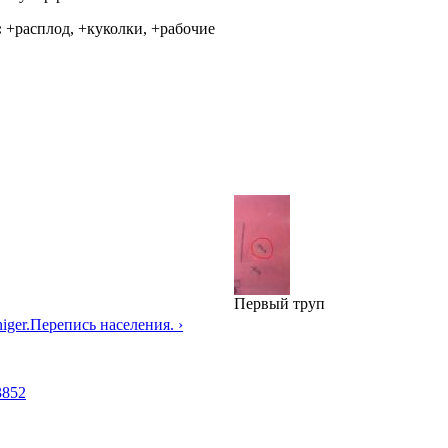
:
+расплод, +куколки, +рабочие
Первый труп
iger.
Перепись населения. ›
3852