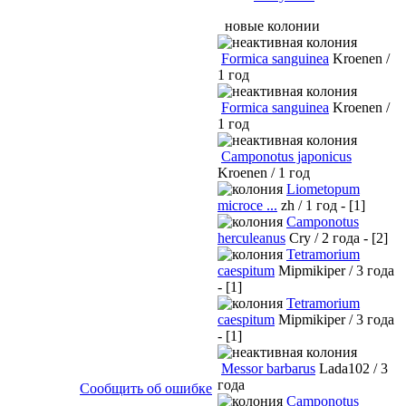
новые колонии
Formica sanguinea
Kroenen /
1 год
Formica sanguinea
Kroenen /
1 год
Camponotus japonicus
Kroenen / 1 год
Liometopum
microce ...
zh / 1 год - [1]
Camponotus
herculeanus
Cry / 2 года - [2]
Tetramorium
caespitum
Mipmikiper / 3 года
- [1]
Tetramorium
caespitum
Mipmikiper / 3 года
- [1]
Messor barbarus
Lada102 / 3
года
Сообщить об ошибке
Camponotus