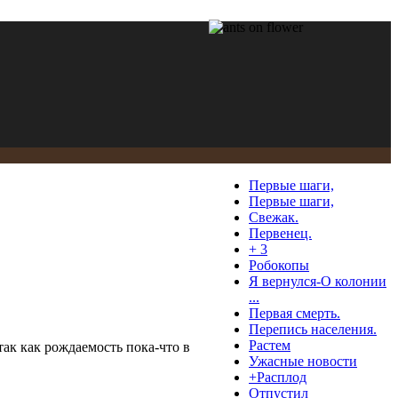
Первые шаги,
Первые шаги,
Свежак.
Первенец.
+ 3
Робокопы
Я вернулся-О колонии
...
Первая смерть.
Перепись населения.
Растем
так как рождаемость пока-что в
Ужасные новости
+Расплод
Отпустил