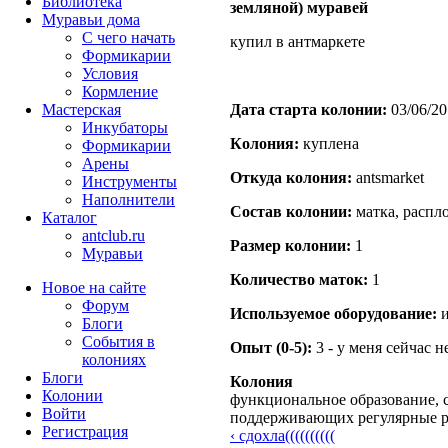
Библиотека
земляной) муравей
Муравьи дома
С чего начать
купил в антмаркете
Формикарии
Условия
Кормление
Мастерская
Дата старта кoлонии:
03/06/20
Инкубаторы
Кoлония:
куплена
Формикарии
Арены
Откуда кoлония:
antsmarket
Инструменты
Наполнители
Состав кoлонии:
матка, распл
Каталог
antclub.ru
Размер кoлонии:
1
Муравьи
Количество маток:
1
Новое на сайте
Форум
Используемое оборудование:
и
Блоги
События в
Опыт (0-5):
3 - у меня сейчас 
колониях
Блоги
Колония
Колонии
функциональное образование, с
Войти
поддерживающих регулярные 
Peгиcтpaция
‹ сдохла((((((((((