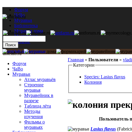
Форум
ЧаВо
Муравьи
Библиотека
Муравьи дома
Мастерская
Каталог
antclub.ru
Главная
»
Пользователи
»
vlad
Форум
Категории
ЧаВо
Муравьи
Species: Lasius flavus
Атлас муравьёв
Колония
Строение
муравья
Муравейник в
разрезе
Таблица лёта
Методы
изучения
Пользователь п
Фильмы о
муравьях
Lasius flavus
(Fabrici