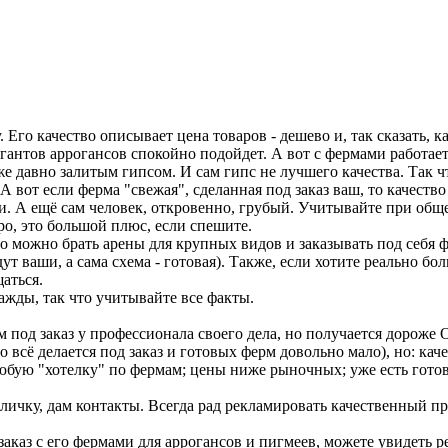
 Его качество описывает цена товаров - дешево и, так сказать, ка
гигантов аррогансов спокойно подойдет. А вот с фермами работае
же давно залитым гипсом. И сам гипс не лучшего качества. Так ч
А вот если ферма "свежая", сделанная под заказ ваш, то качеств
чи. А ещё сам человек, откровенно, грубый. Учитывайте при общ
тро, это большой плюс, если спешите.
о можно брать арены для крупных видов и заказывать под себя 
дут ваши, а сама схема - готовая). Также, если хотите реально б
щаться.
ажды, так что учитывайте все факты.
 под заказ у профессионала своего дела, но получается дороже О
 всё делается под заказ и готовых ферм довольно мало), но: кач
любую "хотелку" по фермам; цены ниже рыночных; уже есть гото
личку, дам контакты. Всегда рад рекламировать качественный пр
т заказ с его фермами для аррогансов и пигмеев, можете увидеть р