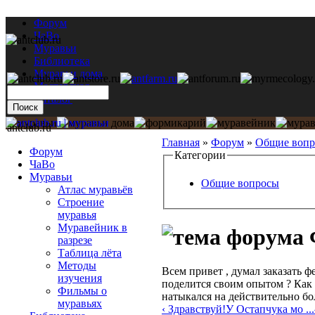
Форум
ЧаВо
Муравьи
Библиотека
Муравьи дома
Мастерская
Каталог
antclub.ru
Главная
»
Форум
»
Общие воп
Форум
Категории
ЧаВо
Муравьи
Общие вопросы
Атлас муравьёв
Строение
муравья
Муравейник в
разрезе
Таблица лёта
Методы
Всем привет , думал заказать 
изучения
поделится своим опытом ? Как ф
Фильмы о
натыкался на действительно б
муравьях
‹ Здравствуй!У Остапчука мо ...