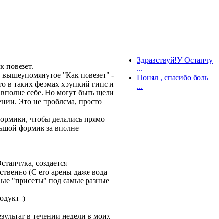
Здравствуй!У Остапчу
к повезет.
...
т вышеупомянутое "Как повезет" -
Понял , спасибо боль
то в таких фермах хрупкий гипс и
...
о вполне себе. Но могут быть щели
ении. Это не проблема, просто
формики, чтобы делались прямо
ольшой формик за вполне
стапчука, создается
ественно (С его арены даже вода
вые "присеты" под самые разные
одукт :)
езультат в течении недели в моих