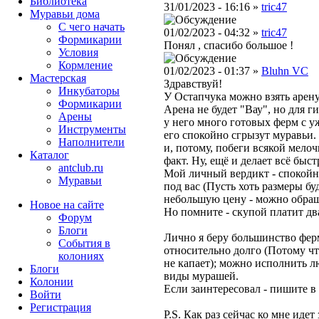
Библиотека
31/01/2023 - 16:16 »
tric47
Муравьи дома
С чего начать
01/02/2023 - 04:32 »
tric47
Формикарии
Понял , спасибо большое !
Условия
Кормление
01/02/2023 - 01:37 »
Bluhn VC
Мастерская
Здравствуй!
Инкубаторы
У Остапчука можно взять арену.
Формикарии
Арена не будет "Вау", но для 
Арены
у него много готовых ферм с у
Инструменты
его спокойно сгрызут муравьи. 
Наполнители
и, потому, побеги всякой мело
Каталог
факт. Ну, ещё и делает всё быс
antclub.ru
Мой личный вердикт - спокойн
Муравьи
под вас (Пусть хоть размеры бу
небольшую цену - можно обра
Новое на сайте
Но помните - скупой платит дв
Форум
Блоги
Лично я беру большинство ферм
События в
относительно долго (Потому что
колониях
не капает); можно исполнить 
Блоги
виды мурашей.
Колонии
Если заинтересовал - пишите в 
Войти
Peгиcтpaция
P.S. Как раз сейчас ко мне иде