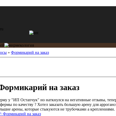
росы
»
Формикарий на заказ
Формикарий на заказ
ферму у "ИП Остапчук" но наткнулся на негативные отзывы, тепер
ермы по качеству ? Хотел заказать большую арену для аррогансо
ольшие арены, которые стыкуются не трубочками а креплениями.
^ Формикарий на заказ