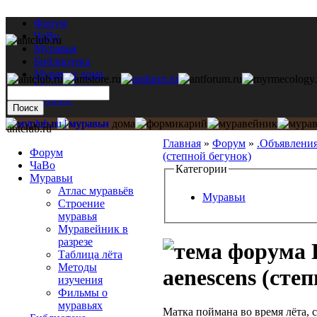
Форум
ЧаВо
Муравьи
Библиотека
Муравьи дома
Мастерская
Каталог
antclub.ru
Главная
»
Форум
»
.Объявлени
Форум
(степной бегунок)
ЧаВо
Категории
Муравьи
Атлас муравьёв
Муравьи
Строение
муравья
Муравейник в
разрезе
Таблица лёта
Методы
aenescens (сте
изучения
Фильмы о
муравьях
Матка поймана во время лёта, 