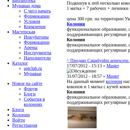
Библиотека
Подкинув к ней несколько коко
Муравьи дома
1 матка + 7 рабочих + личинки
С чего начать
Формикарии
цена 300 грн. на территории У
Условия
Колония
Кормление
функциональное образование, с
Мастерская
поддерживающих регулярные 
Инкубаторы
Колония
Формикарии
функциональное образование, с
Арены
поддерживающих регулярные 
Инструменты
Наполнители
^ Продаю Cataglyphis aenescens
Каталог
17/07/2012 - 15:13 »
Master
antclub.ru
Муравьи
31/07/2012 - 18:57 »
Master
На данный момент
колония
нас
Новое на сайте
коконов и 1 матка с кучей коко
Форум
Колония
Блоги
функциональное образование, с
События в
поддерживающих регулярные 
колониях
Блоги
Колонии
Войти
Peгиcтpaция